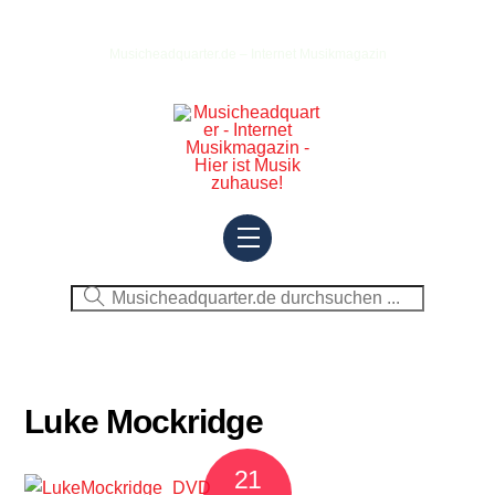
Skip
to
Musicheadquarter.de – Internet Musikmagazin
content
Menu
Luke Mockridge
21