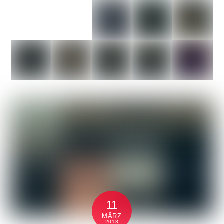
11
MÄRZ
2018