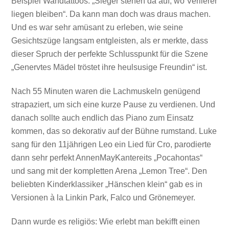
Beispiel Wandtattoos: „Sieger stehen da auf, wo Verlierer
liegen bleiben“. Da kann man doch was draus machen.
Und es war sehr amüsant zu erleben, wie seine
Gesichtszüge langsam entgleisten, als er merkte, dass
dieser Spruch der perfekte Schlusspunkt für die Szene
„Genervtes Mädel tröstet ihre heulsusige Freundin“ ist.
Nach 55 Minuten waren die Lachmuskeln genügend
strapaziert, um sich eine kurze Pause zu verdienen. Und
danach sollte auch endlich das Piano zum Einsatz
kommen, das so dekorativ auf der Bühne rumstand. Luke
sang für den 11jährigen Leo ein Lied für Cro, parodierte
dann sehr perfekt AnnenMayKantereits „Pocahontas“
und sang mit der kompletten Arena „Lemon Tree“. Den
beliebten Kinderklassiker „Hänschen klein“ gab es in
Versionen à la Linkin Park, Falco und Grönemeyer.
Dann wurde es religiös: Wie erlebt man bekifft einen