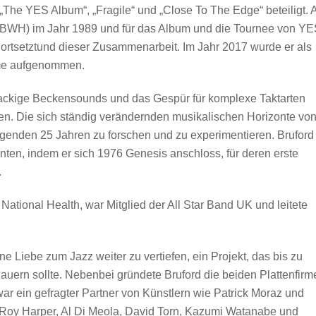
The YES Album“, „Fragile“ und „Close To The Edge“ beteiligt. 
BWH) im Jahr 1989 und für das Album und die Tournee von Y
Fortsetztund dieser Zusammenarbeit. Im Jahr 2017 wurde er als
ame aufgenommen.
knackige Beckensounds und das Gespür für komplexe Taktarten
n. Die sich ständig verändernden musikalischen Horizonte vo
olgenden 25 Jahren zu forschen und zu experimentieren. Bruford
anten, indem er sich 1976 Genesis anschloss, für deren erste
.
 National Health, war Mitglied der All Star Band UK und leitete
ne Liebe zum Jazz weiter zu vertiefen, ein Projekt, das bis zu
uern sollte. Nebenbei gründete Bruford die beiden Plattenfirm
r ein gefragter Partner von Künstlern wie Patrick Moraz und
n Roy Harper, Al Di Meola, David Torn, Kazumi Watanabe und