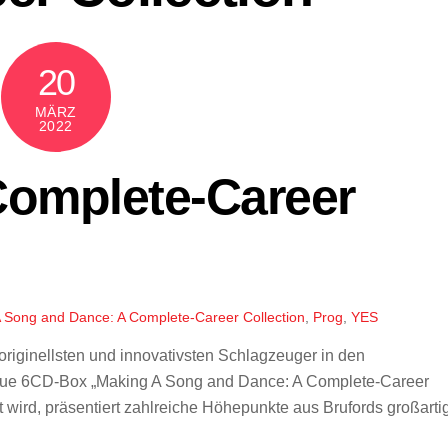
20
MÄRZ
2022
 Complete-Career
 Song and Dance: A Complete-Career Collection
,
Prog
,
YES
r originellsten und innovativsten Schlagzeuger in den
neue 6CD-Box „Making A Song and Dance: A Complete-Career
ht wird, präsentiert zahlreiche Höhepunkte aus Brufords großarti