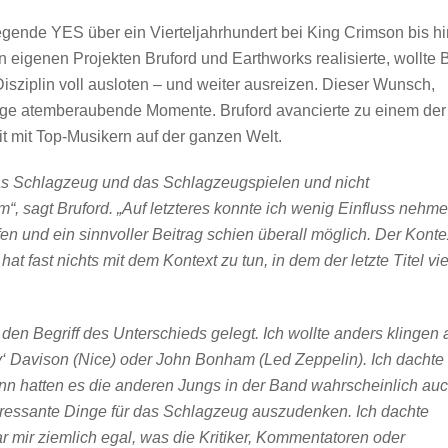
gende YES über ein Vierteljahrhundert bei King Crimson bis hi
 eigenen Projekten Bruford und Earthworks realisierte, wollte B
isziplin voll ausloten – und weiter ausreizen. Dieser Wunsch,
inige atemberaubende Momente. Bruford avancierte zu einem der
t mit Top-Musikern auf der ganzen Welt.
das Schlagzeug und das Schlagzeugspielen und nicht
, sagt Bruford. „Auf letzteres konnte ich wenig Einfluss nehme
en und ein sinnvoller Beitrag schien überall möglich. Der Konte
at fast nichts mit dem Kontext zu tun, in dem der letzte Titel vie
 den Begriff des Unterschieds gelegt. Ich wollte anders klingen 
y‘ Davison (Nice) oder John Bonham (Led Zeppelin). Ich dachte
dann hatten es die anderen Jungs in der Band wahrscheinlich au
teressante Dinge für das Schlagzeug auszudenken. Ich dachte
 mir ziemlich egal, was die Kritiker, Kommentatoren oder