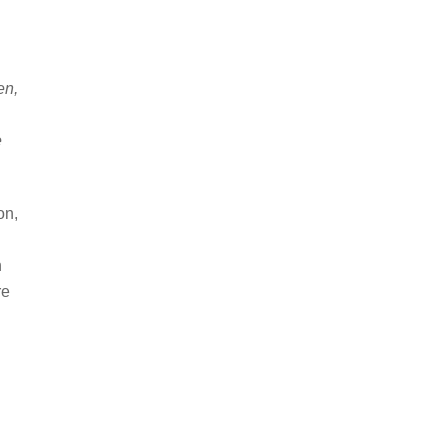
en,
e
on,
n
re