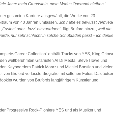
viele Jahre mein Grundstein, mein Modus Operandi bleiben.“
iner gesamten Karriere ausgewählt, die Werke von 23
eitraum von 40 Jahren umfassen.
„Ich habe es bewusst vermied
 ‚Fusion‘ oder ‚Jazz‘ einzuordnen“,
fügt Bruford hinzu,
„weil die
wurde, nur sehr schlecht in solche Schubladen passt – ich denk
plete-Career Collection“ enthält Tracks von YES, King Crims
it den weltberühmten Gitarristen Al Di Meola, Steve Howe und
en Keyboardern Patrick Moraz und Michiel Borstlap und viele
e, von Bruford verfasste Biografie mit seltenen Fotos. Das äuße
Booklet wurden von Brufords langjährigem Künstler und
) der Progressive Rock-Pioniere YES und als Musiker und