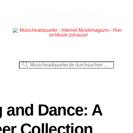
Musicheadquarter.de – Internet Musikmagazin
Ausblick
CDs
DVDs
Berichte
Fotos
 and Dance: A
er Collection