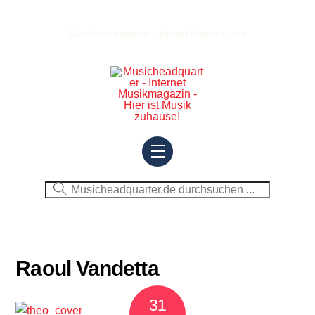
Skip
to
Musicheadquarter.de – Internet Musikmagazin
content
Menu
Raoul Vandetta
31