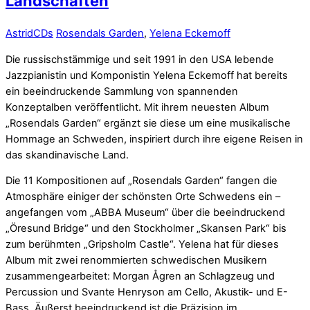
Landschaften
Astrid
CDs
Rosendals Garden
,
Yelena Eckemoff
Die russischstämmige und seit 1991 in den USA lebende
Jazzpianistin und Komponistin Yelena Eckemoff hat bereits
ein beeindruckende Sammlung von spannenden
Konzeptalben veröffentlicht. Mit ihrem neuesten Album
„Rosendals Garden“ ergänzt sie diese um eine musikalische
Hommage an Schweden, inspiriert durch ihre eigene Reisen in
das skandinavische Land.
Die 11 Kompositionen auf „Rosendals Garden“ fangen die
Atmosphäre einiger der schönsten Orte Schwedens ein –
angefangen vom „ABBA Museum“ über die beeindruckend
„Öresund Bridge“ und den Stockholmer „Skansen Park“ bis
zum berühmten „Gripsholm Castle“. Yelena hat für dieses
Album mit zwei renommierten schwedischen Musikern
zusammengearbeitet: Morgan Ågren an Schlagzeug und
Percussion und Svante Henryson am Cello, Akustik- und E-
Bass. Äußerst beeindruckend ist die Präzision im