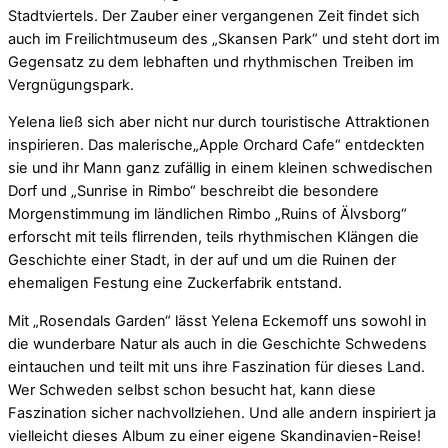
Stadtviertels. Der Zauber einer vergangenen Zeit findet sich
auch im Freilichtmuseum des „Skansen Park“ und steht dort im
Gegensatz zu dem lebhaften und rhythmischen Treiben im
Vergnügungspark.
Yelena ließ sich aber nicht nur durch touristische Attraktionen
inspirieren. Das malerische„Apple Orchard Cafe“ entdeckten
sie und ihr Mann ganz zufällig in einem kleinen schwedischen
Dorf und „Sunrise in Rimbo“ beschreibt die besondere
Morgenstimmung im ländlichen Rimbo „Ruins of Älvsborg“
erforscht mit teils flirrenden, teils rhythmischen Klängen die
Geschichte einer Stadt, in der auf und um die Ruinen der
ehemaligen Festung eine Zuckerfabrik entstand.
Mit „Rosendals Garden“ lässt Yelena Eckemoff uns sowohl in
die wunderbare Natur als auch in die Geschichte Schwedens
eintauchen und teilt mit uns ihre Faszination für dieses Land.
Wer Schweden selbst schon besucht hat, kann diese
Faszination sicher nachvollziehen. Und alle andern inspiriert ja
Mit dem La
vielleicht dieses Album zu einer eigene Skandinavien-Reise!