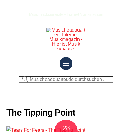
Skip
to
Musicheadquarter.de – Internet Musikmagazin
content
Menu
The Tipping Point
28