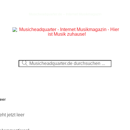
Musicheadquarter.de – Internet Musikmagazin
Ausblick
CDs
DVDs
Berichte
Fotos
leer