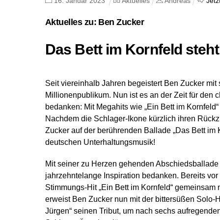
16
.
Januar
2023
Aktuelles
Andreas
Jetz
Aktuelles zu: Ben Zucker
Das Bett im Kornfeld steht 
Seit viereinhalb Jahren begeistert Ben Zucker mi
Millionenpublikum. Nun ist es an der Zeit für den 
bedanken: Mit Megahits wie „Ein Bett im Kornfeld
Nachdem die Schlager-Ikone kürzlich ihren Rückz
Zucker auf der berührenden Ballade „Das Bett im K
deutschen Unterhaltungsmusik!
Mit seiner zu Herzen gehenden Abschiedsballade 
jahrzehntelange Inspiration bedanken. Bereits vo
Stimmungs-Hit „Ein Bett im Kornfeld“ gemeinsam 
erweist Ben Zucker nun mit der bittersüßen Solo-H
Jürgen“ seinen Tribut, um nach sechs aufregende