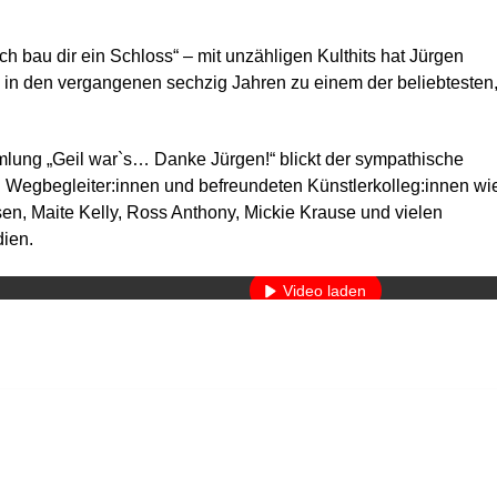
Ich bau dir ein Schloss“ – mit unzähligen Kulthits hat Jürgen
 in den vergangenen sechzig Jahren zu einem der beliebtesten
lung „Geil war`s… Danke Jürgen!“ blickt der sympathische
 Wegbegleiter:innen und befreundeten Künstlerkolleg:innen wi
en, Maite Kelly, Ross Anthony, Mickie Krause und vielen
Mit dem Laden des Videos akzeptieren Sie die Datenschutzerkläru
dien.
Mehr erfahren
Video laden
YouTube immer entsperren