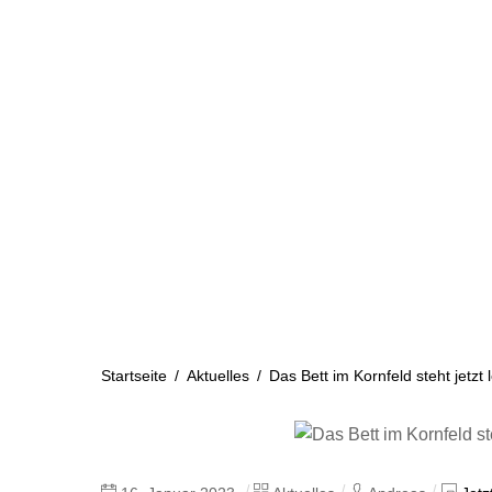
Skip
to
content
Startseite
Aktuelles
Startseite
/
Aktuelles
/
Das Bett im Kornfeld steht jetzt 