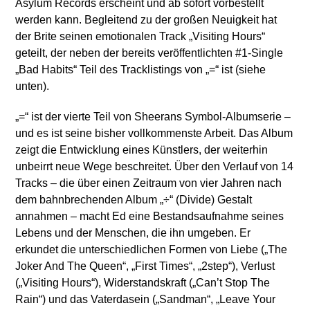
Asylum Records erscheint und ab sofort vorbestellt
werden kann. Begleitend zu der großen Neuigkeit hat
der Brite seinen emotionalen Track „Visiting Hours“
geteilt, der neben der bereits veröffentlichten #1-Single
„Bad Habits“ Teil des Tracklistings von „=“ ist (siehe
unten).
„=“ ist der vierte Teil von Sheerans Symbol-Albumserie –
und es ist seine bisher vollkommenste Arbeit. Das Album
zeigt die Entwicklung eines Künstlers, der weiterhin
unbeirrt neue Wege beschreitet. Über den Verlauf von 14
Tracks – die über einen Zeitraum von vier Jahren nach
dem bahnbrechenden Album „÷“ (Divide) Gestalt
annahmen – macht Ed eine Bestandsaufnahme seines
Lebens und der Menschen, die ihn umgeben. Er
erkundet die unterschiedlichen Formen von Liebe („The
Joker And The Queen“, „First Times“, „2step“), Verlust
(„Visiting Hours“), Widerstandskraft („Can’t Stop The
Rain“) und das Vaterdasein („Sandman“, „Leave Your