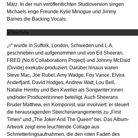
März. In der nun veröffentlichten Studioversion singen
Michaels enge Freunde Kylie Minogue und Jimmy
Mit dem
Barnes die Backing Vocals.
„=“ wurde in Suffolk, London, Schweden und L.A.
geschrieben und aufgenommen und von Ed Sheeran,
FRED (No.6 Collaborations Project) und Johnny McDaid
(Divide) exekutiv-produziert. Darüber hinaus waren
Steve Mac, Joe Rubel, Amy Wadge, Foy Vance, Elvira
Anderfjard, David Hodges, Andrew Watt, Lou Bell,
Natalie Hemby und Ben Kweller als Songwriter:innen
und/oder Produzent:innen beteiligt. Auch Sheerans
Bruder Matthew, ein Komponist, war involviert: er steuert
die herausragenden Streicherarrangements zu „First
Times“ und „The Joker And The Queen“ bei. Das Album-
Artwork zeigt eine leuchtende Collage aus
Schmetterlingsaufnahmen, die den roten Faden des