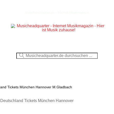
Musicheadquarter.de – Internet Musikmagazin
Ausblick
CDs
DVDs
Berichte
Fotos
hland Tickets München Hannover M.Gladbach