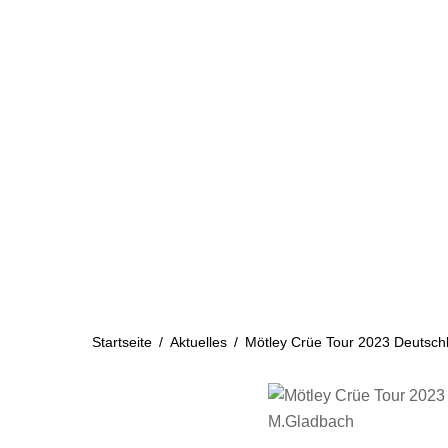
Skip
to
content
Startseite
Aktuelles
Startseite
/
Aktuelles
/
Mötley Crüe Tour 2023 Deutsc