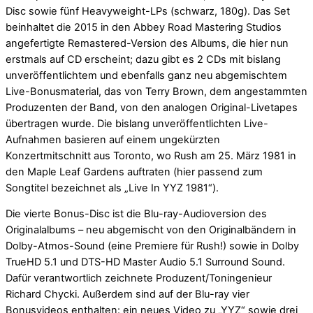
Disc sowie fünf Heavyweight-LPs (schwarz, 180g). Das Set
beinhaltet die 2015 in den Abbey Road Mastering Studios
angefertigte Remastered-Version des Albums, die hier nun
erstmals auf CD erscheint; dazu gibt es 2 CDs mit bislang
unveröffentlichtem und ebenfalls ganz neu abgemischtem
Live-Bonusmaterial, das von Terry Brown, dem angestammten
Produzenten der Band, von den analogen Original-Livetapes
übertragen wurde. Die bislang unveröffentlichten Live-
Aufnahmen basieren auf einem ungekürzten
Konzertmitschnitt aus Toronto, wo Rush am 25. März 1981 in
den Maple Leaf Gardens auftraten (hier passend zum
Songtitel bezeichnet als „Live In YYZ 1981“).
Die vierte Bonus-Disc ist die Blu-ray-Audioversion des
Originalalbums – neu abgemischt von den Originalbändern in
Dolby-Atmos-Sound (eine Premiere für Rush!) sowie in Dolby
TrueHD 5.1 und DTS-HD Master Audio 5.1 Surround Sound.
Dafür verantwortlich zeichnete Produzent/Toningenieur
Richard Chycki. Außerdem sind auf der Blu-ray vier
Bonusvideos enthalten: ein neues Video zu „YYZ“ sowie drei