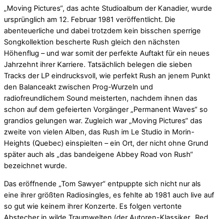
„Moving Pictures“, das achte Studioalbum der Kanadier, wurde
ursprünglich am 12. Februar 1981 veröffentlicht. Die
abenteuerliche und dabei trotzdem kein bisschen sperrige
Songkollektion bescherte Rush gleich den nächsten
Höhenflug – und war somit der perfekte Auftakt für ein neues
Jahrzehnt ihrer Karriere. Tatsächlich belegen die sieben
Tracks der LP eindrucksvoll, wie perfekt Rush an jenem Punkt
den Balanceakt zwischen Prog-Wurzeln und
radiofreundlichem Sound meisterten, nachdem ihnen das
schon auf dem gefeierten Vorgänger „Permanent Waves“ so
grandios gelungen war. Zugleich war „Moving Pictures“ das
zweite von vielen Alben, das Rush im Le Studio in Morin-
Heights (Quebec) einspielten – ein Ort, der nicht ohne Grund
später auch als „das bandeigene Abbey Road von Rush“
bezeichnet wurde.
Das eröffnende „Tom Sawyer“ entpuppte sich nicht nur als
eine ihrer größten Radiosingles, es fehlte ab 1981 auch live auf
so gut wie keinem ihrer Konzerte. Es folgen vertonte
Abstecher in wilde Traumwelten (der Autoren-Klassiker „Red