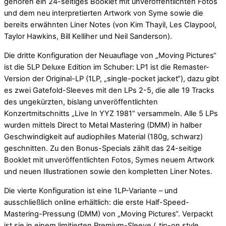
gehören ein 24-seitiges Booklet mit unveröffentlichten Fotos
und dem neu interpretierten Artwork von Syme sowie die
bereits erwähnten Liner Notes (von Kim Thayil, Les Claypool,
Taylor Hawkins, Bill Kelliher und Neil Sanderson).
Die dritte Konfiguration der Neuauflage von „Moving Pictures“
ist die 5LP Deluxe Edition im Schuber: LP1 ist die Remaster-
Version der Original-LP (1LP, „single-pocket jacket“), dazu gibt
es zwei Gatefold-Sleeves mit den LPs 2-5, die alle 19 Tracks
des ungekürzten, bislang unveröffentlichten
Konzertmitschnitts „Live In YYZ 1981“ versammeln. Alle 5 LPs
wurden mittels Direct to Metal Mastering (DMM) in halber
Geschwindigkeit auf audiophiles Material (180g, schwarz)
geschnitten. Zu den Bonus-Specials zählt das 24-seitige
Booklet mit unveröffentlichten Fotos, Symes neuem Artwork
und neuen Illustrationen sowie den kompletten Liner Notes.
Die vierte Konfiguration ist eine 1LP-Variante – und
ausschließlich online erhältlich: die erste Half-Speed-
Mastering-Pressung (DMM) von „Moving Pictures“. Verpackt
ist sie in einem limitierten Premium-Sleeve („tip-on style