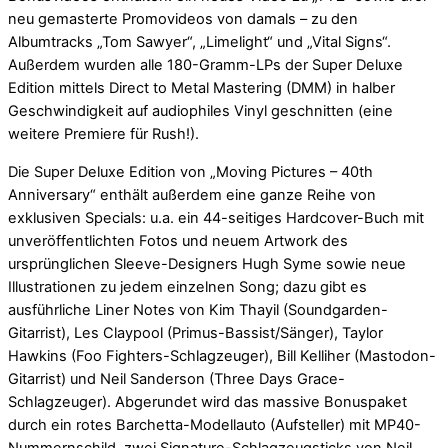
neu gemasterte Promovideos von damals – zu den
Albumtracks „Tom Sawyer“, „Limelight“ und „Vital Signs“.
Außerdem wurden alle 180-Gramm-LPs der Super Deluxe
Edition mittels Direct to Metal Mastering (DMM) in halber
Geschwindigkeit auf audiophiles Vinyl geschnitten (eine
weitere Premiere für Rush!).
Die Super Deluxe Edition von „Moving Pictures – 40th
Anniversary“ enthält außerdem eine ganze Reihe von
exklusiven Specials: u.a. ein 44-seitiges Hardcover-Buch mit
unveröffentlichten Fotos und neuem Artwork des
ursprünglichen Sleeve-Designers Hugh Syme sowie neue
Illustrationen zu jedem einzelnen Song; dazu gibt es
ausführliche Liner Notes von Kim Thayil (Soundgarden-
Gitarrist), Les Claypool (Primus-Bassist/Sänger), Taylor
Hawkins (Foo Fighters-Schlagzeuger), Bill Kelliher (Mastodon-
Gitarrist) und Neil Sanderson (Three Days Grace-
Schlagzeuger). Abgerundet wird das massive Bonuspaket
durch ein rotes Barchetta-Modellauto (Aufsteller) mit MP40-
Nummernschild, zwei Signature-Schlagzeugsticks von Neil