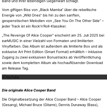
Band und ihrer lebendigen Gegenwart schlägt.
Vom giftigen Biss von „Black Mamba“ über die rebellische
Energie von „Wild Ones“ bis hin zu den sanften,
gespenstischen Melodien von „See You On The Other Side“ –
jeder Track ist ein Rock’n’Roll-Klassiker.
„The Revenge Of Alice Cooper“ erscheint am 25. Juli 2025 bei
earMUSIC in einer Vielzahl von Formaten und limitierten
Vinylfarben. Das Album ist außerdem als limitierte Box und als
exklusive Art Print Edition (Smart Format) erhältlich – inklusive
Zugang zu zwei exklusiven Bonustracks ab Veröffentlichung
sowie dem kompletten Album als hochauflösender Download
Mit dem La
am Release Tag.
Die originale Alice Cooper Band
Die Originalbesetzung der Alice Cooper Band – Alice Cooper
(Gesang), Michael Bruce (Gitarre), Dennis Dunaway (Bass),