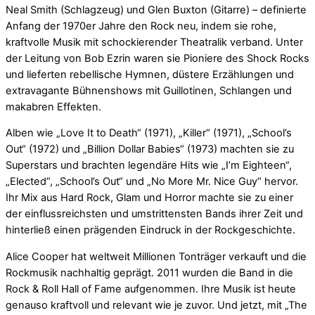
Neal Smith (Schlagzeug) und Glen Buxton (Gitarre) – definierte
Anfang der 1970er Jahre den Rock neu, indem sie rohe,
kraftvolle Musik mit schockierender Theatralik verband. Unter
der Leitung von Bob Ezrin waren sie Pioniere des Shock Rocks
und lieferten rebellische Hymnen, düstere Erzählungen und
extravagante Bühnenshows mit Guillotinen, Schlangen und
makabren Effekten.
Alben wie „Love It to Death“ (1971), „Killer“ (1971), „School’s
Out“ (1972) und „Billion Dollar Babies“ (1973) machten sie zu
Superstars und brachten legendäre Hits wie „I’m Eighteen“,
„Elected“, „School’s Out“ und „No More Mr. Nice Guy“ hervor.
Ihr Mix aus Hard Rock, Glam und Horror machte sie zu einer
der einflussreichsten und umstrittensten Bands ihrer Zeit und
hinterließ einen prägenden Eindruck in der Rockgeschichte.
Alice Cooper hat weltweit Millionen Tonträger verkauft und die
Rockmusik nachhaltig geprägt. 2011 wurden die Band in die
Rock & Roll Hall of Fame aufgenommen. Ihre Musik ist heute
genauso kraftvoll und relevant wie je zuvor. Und jetzt, mit „The