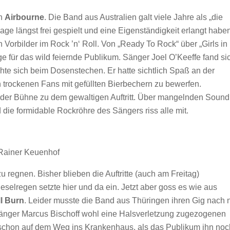
on
Airbourne
. Die Band aus Australien galt viele Jahre als „die
e längst frei gespielt und eine Eigenständigkeit erlangt haben
Vorbilder im Rock ’n‘ Roll. Von „Ready To Rock“ über „Girls in
ge für das wild feiernde Publikum. Sänger Joel O’Keeffe fand si
te sich beim Dosenstechen. Er hatte sichtlich Spaß an der
 trockenen Fans mit gefüllten Bierbechern zu bewerfen.
f der Bühne zu dem gewaltigen Auftritt. Über mangelnden Sound
die formidable Rockröhre des Sängers riss alle mit.
Rainer Keuenhof
 regnen. Bisher blieben die Auftritte (auch am Freitag)
ieselregen setzte hier und da ein. Jetzt aber goss es wie aus
l Burn
. Leider musste die Band aus Thüringen ihren Gig nach 
Sänger Marcus Bischoff wohl eine Halsverletzung zugezogenen
 schon auf dem Weg ins Krankenhaus, als das Publikum ihn noc