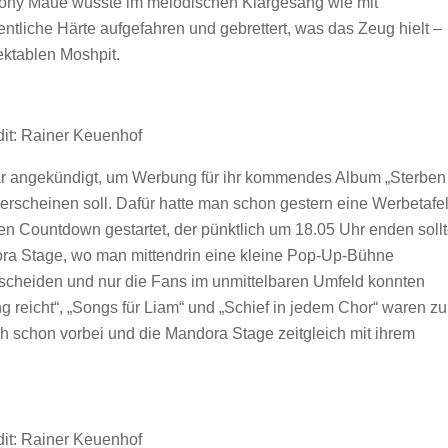
Tony Maue wusste im melodischen Klargesang wie mit
tliche Härte aufgefahren und gebrettert, was das Zeug hielt –
ektablen Moshpit.
it: Rainer Keuenhof
r angekündigt, um Werbung für ihr kommendes Album „Sterben 
rscheinen soll. Dafür hatte man schon gestern eine Werbetafe
n Countdown gestartet, der pünktlich um 18.05 Uhr enden sollt
ora Stage, wo man mittendrin eine kleine Pop-Up-Bühne
escheiden und nur die Fans im unmittelbaren Umfeld konnten
 reicht“, „Songs für Liam“ und „Schief in jedem Chor“ waren zu
 schon vorbei und die Mandora Stage zeitgleich mit ihrem
it: Rainer Keuenhof