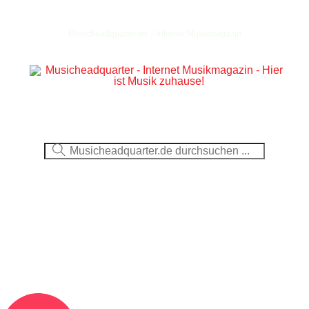
Musicheadquarter.de – Internet Musikmagazin
Ausblick
CDs
DVDs
Berichte
Fotos