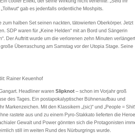
cooler Effekt, der seine Wirkung nicht verfehlte. „Seid ihr
d „Tollwut“ gab es jedenfalls ordentliche Moshpits.
te zum halben Set seinen nackten, tätowierten Oberkörper. Jetzt
den. SDP waren für „Keine Helden“ mit an Bord und Sängerin
. Der Auftritt wurde um die verlorenen zehn Minuten verlänger
ine große Überraschung am Samstag vor der Utopia Stage. Seine
.
it: Rainer Keuenhof
 Gangart. Headliner waren
Slipknot
– schon im Vorjahr groß
use des Tages. Ein postapokalyptischer Bühnenaufbau und
r Markenzeichen. Mit den Klassikern „(sic)“ und „People = Shit
ne rastete aus und zu einem Pyro-Stakkato lieferten die Hero
brachialer Gewalt und Power gönnten sich die Protagonisten imm
mlich still im weiten Rund des Nürburgrings wurde.