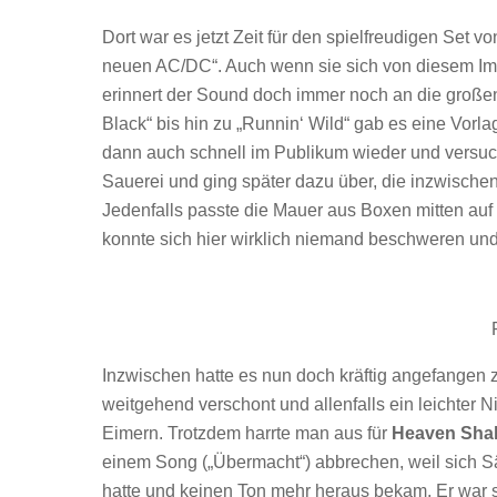
Dort war es jetzt Zeit für den spielfreudigen Set v
neuen AC/DC“. Auch wenn sie sich von diesem Imag
erinnert der Sound doch immer noch an die großen 
Black“ bis hin zu „Runnin‘ Wild“ gab es eine Vorla
dann auch schnell im Publikum wieder und versuch
Sauerei und ging später dazu über, die inzwischen
Jedenfalls passte die Mauer aus Boxen mitten au
konnte sich hier wirklich niemand beschweren und 
Inzwischen hatte es nun doch kräftig angefangen zu
weitgehend verschont und allenfalls ein leichter N
Eimern. Trotzdem harrte man aus für
Heaven Shal
einem Song („Übermacht“) abbrechen, weil sich 
hatte und keinen Ton mehr heraus bekam. Er war