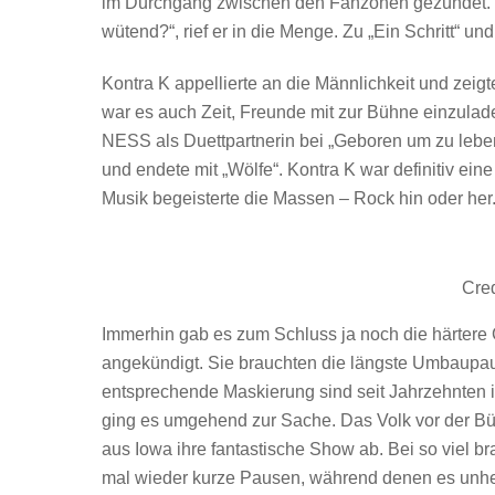
im Durchgang zwischen den Fanzonen gezündet. Ein 
wütend?“, rief er in die Menge. Zu „Ein Schritt“ un
Kontra K appellierte an die Männlichkeit und zeig
war es auch Zeit, Freunde mit zur Bühne einzula
NESS als Duettpartnerin bei „Geboren um zu leben“
und endete mit „Wölfe“. Kontra K war definitiv e
Musik begeisterte die Massen – Rock hin oder her
Cred
Immerhin gab es zum Schluss ja noch die härtere
angekündigt. Sie brauchten die längste Umbaupa
entsprechende Maskierung sind seit Jahrzehnten ih
ging es umgehend zur Sache. Das Volk vor der Büh
aus Iowa ihre fantastische Show ab. Bei so viel 
mal wieder kurze Pausen, während denen es unhei