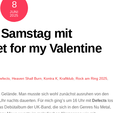
8
JUNI
2025
 Samstag mit
et for my Valentine
efects
,
Heaven Shall Burn
,
Kontra K
,
Kraftklub
,
Rock am Ring 2025
,
m Gelände. Man musste sich wohl zunächst ausruhen von den
 Uhr nachts dauerten. Für mich ging’s um 16 Uhr mit
Defects
los
 das Debütalbum der UK-Band, die sich in den Genres Nu Metal,