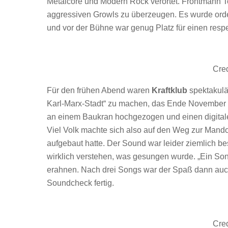
Metalcore und Modern Rock verortet. Frontmann 
aggressiven Growls zu überzeugen. Es wurde orden
und vor der Bühne war genug Platz für einen resp
Cred
Für den frühen Abend waren
Kraftklub
spektakulä
Karl-Marx-Stadt“ zu machen, das Ende November e
an einem Baukran hochgezogen und einen digitale
Viel Volk machte sich also auf den Weg zur Mand
aufgebaut hatte. Der Sound war leider ziemlich b
wirklich verstehen, was gesungen wurde. „Ein Song
erahnen. Nach drei Songs war der Spaß dann auch
Soundcheck fertig.
Cred