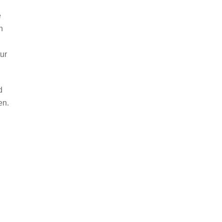
e
n
ur
d
en.