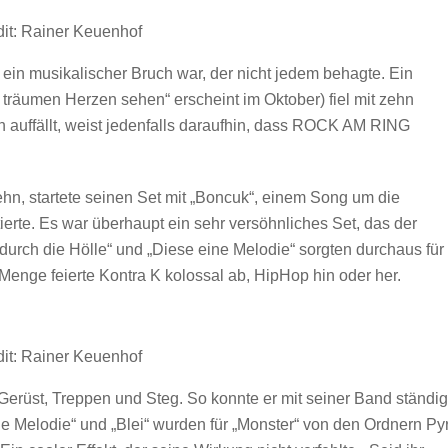
it: Rainer Keuenhof
 ein musikalischer Bruch war, der nicht jedem behagte. Ein
räumen Herzen sehen“ erscheint im Oktober) fiel mit zehn
 auffällt, weist jedenfalls daraufhin, dass ROCK AM RING
iehn, startete seinen Set mit „Boncuk“, einem Song um die
ierte. Es war überhaupt ein sehr versöhnliches Set, das der
durch die Hölle“ und „Diese eine Melodie“ sorgten durchaus für
enge feierte Kontra K kolossal ab, HipHop hin oder her.
it: Rainer Keuenhof
Gerüst, Treppen und Steg. So konnte er mit seiner Band ständig
 Melodie“ und „Blei“ wurden für „Monster“ von den Ordnern Py