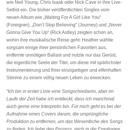
wie Neil Young, Chris Isaak oder Nick Cave in ihre Live-
Setlist ein. Die bisher veröffentlichten Singles vom
neuen Album wie „Waiting For A Girl Like You“
(Foreigner), „Don’t Stop Believing“ (Journey) und „Never
Gonna Give You Up“ (Rick Astley) zeigten schon an,
wohin ihre musikalische Reise geht: Heather wählte
sorgsam einige ihrer persönlichen Favoriten aus,
entfernte unnötigen Ballast und nutzte nur das Gerüst,
die eigentliche Seele der Titel, um diese mit spärlichster
Instrumentierung und Ihrer einzigartigen und elfenhaften
Stimme zu einem völlig neuen Leben zu erwecken.
“Ich bin in erster Linie eine Songschreiberin, aber im
Laufe der Zeit habe ich entdeckt, dass ich manchmal
auch gerne eine Interpretin bin. Für mich geht es bei der
Aufnahme eines Covers darum, die ursprüngliche
Produktion zu entfernen, um das Wesentliche des Songs
zu finden. Ich liebe den Prozess, mich in die Emotionen