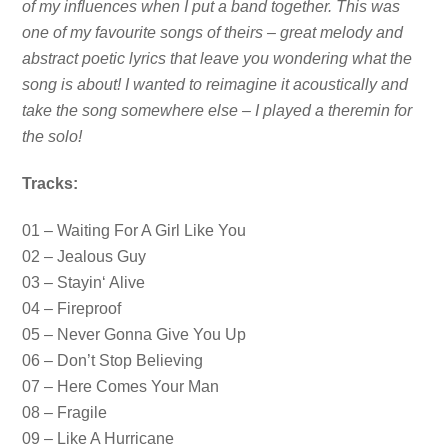
of my influences when I put a band together. This was
one of my favourite songs of theirs – great melody and
abstract poetic lyrics that leave you wondering what the
song is about! I wanted to reimagine it acoustically and
take the song somewhere else – I played a theremin for
the solo!
Tracks:
01 – Waiting For A Girl Like You
02 – Jealous Guy
03 – Stayin‘ Alive
04 – Fireproof
05 – Never Gonna Give You Up
06 – Don’t Stop Believing
07 – Here Comes Your Man
08 – Fragile
09 – Like A Hurricane