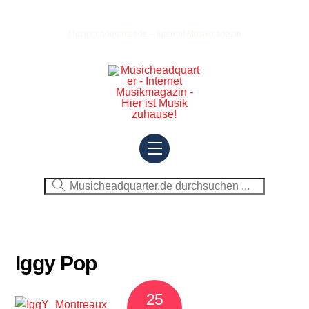
Skip
to
Musicheadquarter.de – Internet Musikmagazin
content
Menu
Iggy Pop
25