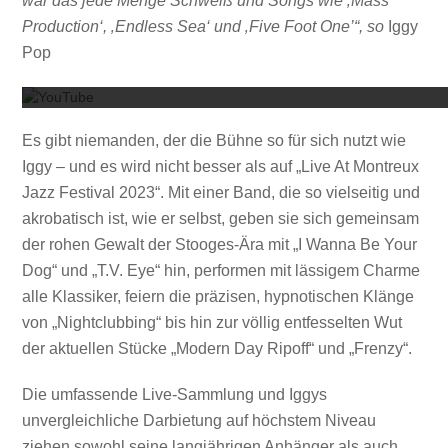
war das jede Menge Schweiß und Songs wie ‚Mass
Production‘, ‚Endless Sea‘ und ‚Five Foot One’“, so
Iggy
Mit dem
Pop
Es gibt niemanden, der die Bühne so für sich nutzt wie
Iggy – und es wird nicht besser als auf „Live At Montreux
Jazz Festival 2023“. Mit einer Band, die so vielseitig und
akrobatisch ist, wie er selbst, geben sie sich gemeinsam
der rohen Gewalt der Stooges-Ära mit „I Wanna Be Your
Dog“ und „T.V. Eye“ hin, performen mit lässigem Charme
alle Klassiker, feiern die präzisen, hypnotischen Klänge
von „Nightclubbing“ bis hin zur völlig entfesselten Wut
der aktuellen Stücke „Modern Day Ripoff“ und „Frenzy“.
Die umfassende Live-Sammlung und Iggys
unvergleichliche Darbietung auf höchstem Niveau
ziehen sowohl seine langjährigen Anhänger als auch