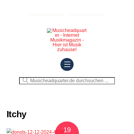
Skip
to
Musicheadquarter.de – Internet Musikmagazin
content
Menu
Itchy
19