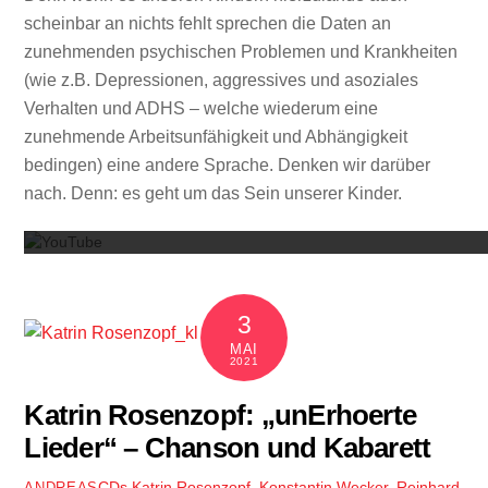
scheinbar an nichts fehlt sprechen die Daten an
zunehmenden psychischen Problemen und Krankheiten
(wie z.B. Depressionen, aggressives und asoziales
Verhalten und ADHS – welche wiederum eine
zunehmende Arbeitsunfähigkeit und Abhängigkeit
bedingen) eine andere Sprache. Denken wir darüber
Mit dem
nach. Denn: es geht um das Sein unserer Kinder.
3
MAI
2021
Katrin Rosenzopf: „unErhoerte
Lieder“ – Chanson und Kabarett
CDs
Katrin Rosenzopf
,
Konstantin Wecker
,
Reinhard
ANDREAS