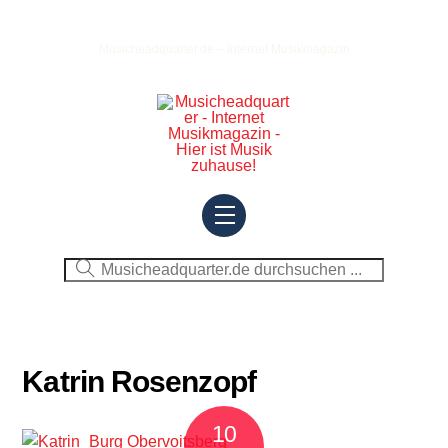
Skip
to
Musicheadquarter.de – Internet Musikmagazin
content
Menu
Katrin Rosenzopf
10