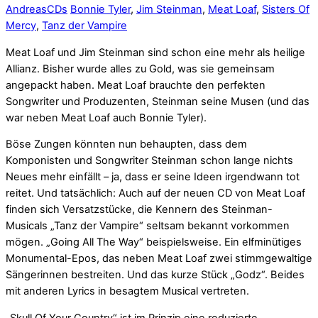
Andreas
CDs
Bonnie Tyler
,
Jim Steinman
,
Meat Loaf
,
Sisters Of
Mercy
,
Tanz der Vampire
Meat Loaf und Jim Steinman sind schon eine mehr als heilige
Allianz. Bisher wurde alles zu Gold, was sie gemeinsam
angepackt haben. Meat Loaf brauchte den perfekten
Songwriter und Produzenten, Steinman seine Musen (und das
war neben Meat Loaf auch Bonnie Tyler).
Böse Zungen könnten nun behaupten, dass dem
Komponisten und Songwriter Steinman schon lange nichts
Neues mehr einfällt – ja, dass er seine Ideen irgendwann tot
reitet. Und tatsächlich: Auch auf der neuen CD von Meat Loaf
finden sich Versatzstücke, die Kennern des Steinman-
Musicals „Tanz der Vampire“ seltsam bekannt vorkommen
mögen. „Going All The Way“ beispielsweise. Ein elfminütiges
Monumental-Epos, das neben Meat Loaf zwei stimmgewaltige
Sängerinnen bestreiten. Und das kurze Stück „Godz“. Beides
mit anderen Lyrics in besagtem Musical vertreten.