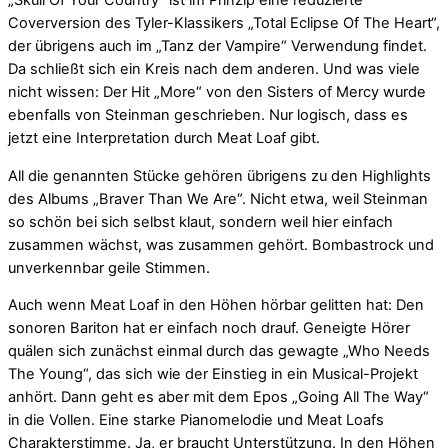
„Skull Of Your Country“ ist im Prinzip eine reduzierte
Coverversion des Tyler-Klassikers „Total Eclipse Of The Heart“,
der übrigens auch im „Tanz der Vampire“ Verwendung findet.
Da schließt sich ein Kreis nach dem anderen. Und was viele
nicht wissen: Der Hit „More“ von den Sisters of Mercy wurde
ebenfalls von Steinman geschrieben. Nur logisch, dass es
jetzt eine Interpretation durch Meat Loaf gibt.
All die genannten Stücke gehören übrigens zu den Highlights
des Albums „Braver Than We Are“. Nicht etwa, weil Steinman
so schön bei sich selbst klaut, sondern weil hier einfach
zusammen wächst, was zusammen gehört. Bombastrock und
unverkennbar geile Stimmen.
Auch wenn Meat Loaf in den Höhen hörbar gelitten hat: Den
sonoren Bariton hat er einfach noch drauf. Geneigte Hörer
quälen sich zunächst einmal durch das gewagte „Who Needs
The Young“, das sich wie der Einstieg in ein Musical-Projekt
anhört. Dann geht es aber mit dem Epos „Going All The Way“
in die Vollen. Eine starke Pianomelodie und Meat Loafs
Charakterstimme. Ja, er braucht Unterstützung. In den Höhen