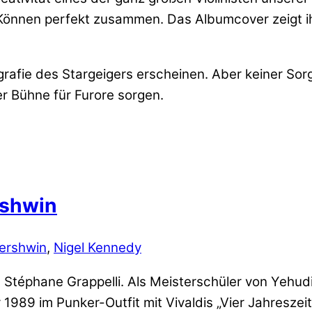
Können perfekt zusammen. Das Albumcover zeigt ihn
grafie des Stargeigers erscheinen. Aber keiner Sor
er Bühne für Furore sorgen.
rshwin
ershwin
,
Nigel Kennedy
Stéphane Grappelli. Als Meisterschüler von Yehudi 
1989 im Punker-Outfit mit Vivaldis „Vier Jahresze