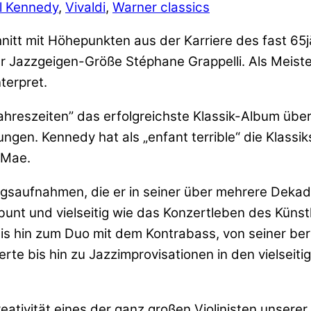
l Kennedy
,
Vivaldi
,
Warner classics
tt mit Höhepunkten aus der Karriere des fast 65jäh
 Jazzgeigen-Größe Stéphane Grappelli. Als Meiste
terpret.
Jahreszeiten” das erfolgreichste Klassik-Album übe
en. Kennedy hat als „enfant terrible“ die Klassi
 Mae.
ngsaufnahmen, die er in seiner über mehrere Dekad
bunt und vielseitig wie das Konzertleben des Küns
is hin zum Duo mit dem Kontrabass, von seiner ber
rte bis hin zu Jazzimprovisationen in den vielsei
reativität eines der ganz großen Violinisten unsere