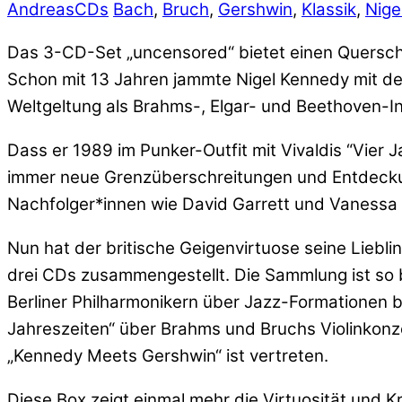
Andreas
CDs
Bach
,
Bruch
,
Gershwin
,
Klassik
,
Nige
Das 3-CD-Set „uncensored“ bietet einen Querschni
Schon mit 13 Jahren jammte Nigel Kennedy mit der
Weltgeltung als Brahms-, Elgar- und Beethoven-In
Dass er 1989 im Punker-Outfit mit Vivaldis “Vier 
immer neue Grenzüberschreitungen und Entdeckung
Nachfolger*innen wie David Garrett und Vanessa
Nun hat der britische Geigenvirtuose seine Liebli
drei CDs zusammengestellt. Die Sammlung ist so 
Berliner Philharmonikern über Jazz-Formationen b
Jahreszeiten“ über Brahms und Bruchs Violinkonze
„Kennedy Meets Gershwin“ ist vertreten.
Diese Box zeigt einmal mehr die Virtuosität und K