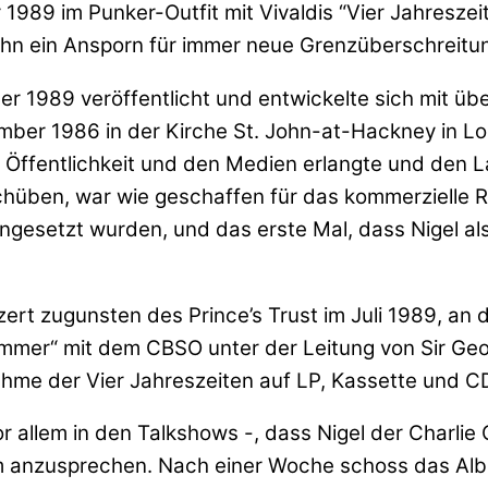
1989 im Punker-Outfit mit Vivaldis “Vier Jahreszei
 ihn ein Ansporn für immer neue Grenzüberschreit
1989 veröffentlicht und entwickelte sich mit über
ember 1986 in der Kirche St. John-at-Hackney in 
Öffentlichkeit und den Medien erlangte und den La
chüben, war wie geschaffen für das kommerzielle R
ngesetzt wurden, und das erste Mal, dass Nigel als
zert zugunsten des Prince’s Trust im Juli 1989, an
Summer“ mit dem CBSO unter der Leitung von Sir Ge
me der Vier Jahreszeiten auf LP, Kassette und CD 
 allem in den Talkshows -, dass Nigel der Charlie 
um anzusprechen. Nach einer Woche schoss das Albu