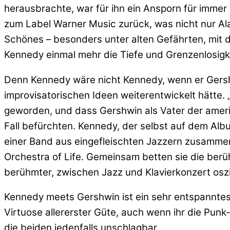
herausbrachte, war für ihn ein Ansporn für imm
zum Label Warner Music zurück, was nicht nur Ala
Schönes – besonders unter alten Gefährten, mit d
Kennedy einmal mehr die Tiefe und Grenzenlosigke
Denn Kennedy wäre nicht Kennedy, wenn er Gershwi
improvisatorischen Ideen weiterentwickelt hätte
geworden, und dass Gershwin als Vater der amer
Fall befürchten. Kennedy, der selbst auf dem Albu
einer Band aus eingefleischten Jazzern zusammen
Orchestra of Life. Gemeinsam betten sie die be
berühmter, zwischen Jazz und Klavierkonzert oszi
Kennedy meets Gershwin ist ein sehr entspanntes
Virtuose allererster Güte, auch wenn ihr die Pun
die beiden jedenfalls unschlagbar.