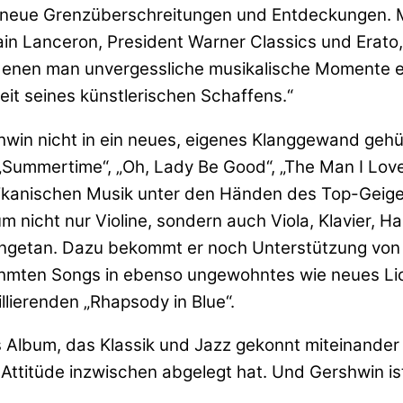
er neue Grenzüberschreitungen und Entdeckungen.
in Lanceron, President Warner Classics und Erato,
enen man unvergessliche musikalische Momente erle
it seines künstlerischen Schaffens.“
n nicht in ein neues, eigenes Klanggewand gehüllt,
. „Summertime“, „Oh, Lady Be Good“, „The Man I Lo
ikanischen Musik unter den Händen des Top-Geige
m nicht nur Violine, sondern auch Viola, Klavier, 
getan. Dazu bekommt er noch Unterstützung von eh
rühmten Songs in ebenso ungewohntes wie neues L
llierenden „Rhapsody in Blue“.
 Album, das Klassik und Jazz gekonnt miteinander 
k-Attitüde inzwischen abgelegt hat. Und Gershwin i