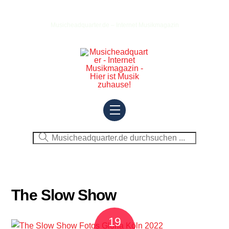
Skip
to
Musicheadquarter.de – Internet Musikmagazin
content
Menu
The Slow Show
19