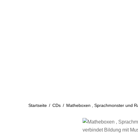
Skip
to
content
Startseite
Aktuelles
Startseite
/
CDs
/
Matheboxen , Sprachmonster und Rap