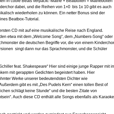
en in coole Beats verpackt -Mathe + Beatboxen = Matheboxen
derchor dabei, und die Reihen von 1×0 bis 1x 10 gibt es auch
kalisch wiederholen zu können. Ein netter Bonus sind der
ines Beatbox-Tutorial.
ersten CD mit auf eine musikalische Reise nach England.
rden etwa mit dem „Welcome Song“, dem „Numbers-Song“ oder
chmonster die deutschen Begriffe vor, die von einem Kindercho
rsionen singt dann nur das Sprachmonster, und die Schüler
Schiller feat. Shakespeare“ Hier sind einige junge Rapper mit i
nkern mit gerappten Gedichten begeistert haben. Hier
rühmter Werke unserer bedeutendsten Dichter wie
. Außerdem gibt es mit „Des Pudels Kern“ einen tollen Best of
ichen schlägt keine Stunde“ und die besten Zitate von
sein“. Auch diese CD enthält alle Songs ebenfalls als Karaoke