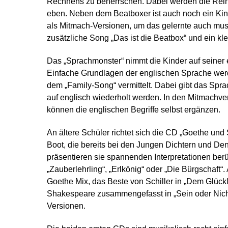
Rechnens zu beherrschen. Dabei werden die Reih
eben. Neben dem Beatboxer ist auch noch ein Kin
als Mitmach-Versionen, um das gelernte auch musi
zusätzliche Song „Das ist die Beatbox“ und ein kle
Das „Sprachmonster“ nimmt die Kinder auf seiner 
Einfache Grundlagen der englischen Sprache we
dem „Family-Song“ vermittelt. Dabei gibt das Spra
auf englisch wiederholt werden. In den Mitmachve
können die englischen Begriffe selbst ergänzen.
An ältere Schüler richtet sich die CD „Goethe und 
Boot, die bereits bei den Jungen Dichtern und De
präsentieren sie spannenden Interpretationen be
„Zauberlehrling“, „Erlkönig“ oder „Die Bürgschaft“
Goethe Mix, das Beste von Schiller in „Dem Glückl
Shakespeare zusammengefasst in „Sein oder Nicht
Versionen.