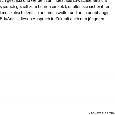
nfach gestrickt und werden zumindest aus Erwachsenensicht
jedoch gezielt zum Lernen einsetzt, erfüllen sie sicher ihren
st musikalisch deutlich anspruchsvoller und auch unabhängig
te EduArtists diesen Anspruch in Zukunft auch den jüngeren
NÄCHSTER BEITR