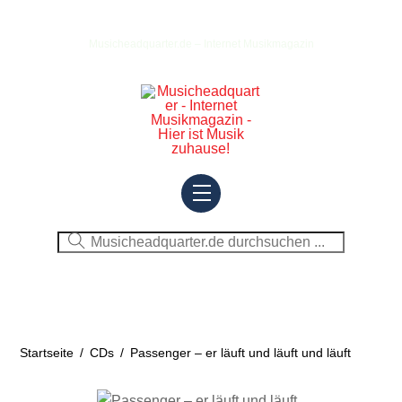
Skip
to
Musicheadquarter.de – Internet Musikmagazin
content
Menu
Startseite
/
CDs
/
Passenger – er läuft und läuft und läuft