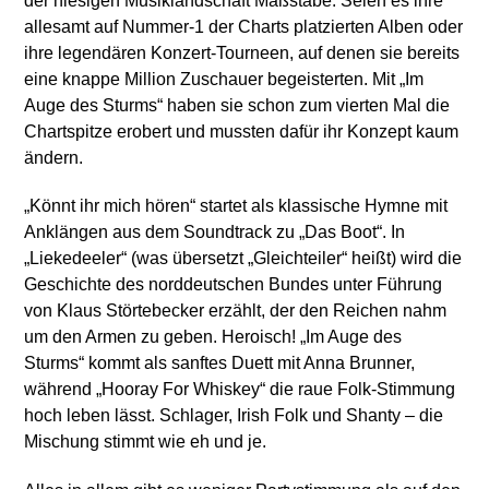
der hiesigen Musiklandschaft Maßstäbe: Seien es ihre
allesamt auf Nummer-1 der Charts platzierten Alben oder
ihre legendären Konzert-Tourneen, auf denen sie bereits
eine knappe Million Zuschauer begeisterten. Mit „Im
Auge des Sturms“ haben sie schon zum vierten Mal die
Chartspitze erobert und mussten dafür ihr Konzept kaum
ändern.
„Könnt ihr mich hören“ startet als klassische Hymne mit
Anklängen aus dem Soundtrack zu „Das Boot“. In
„Liekedeeler“ (was übersetzt „Gleichteiler“ heißt) wird die
Geschichte des norddeutschen Bundes unter Führung
von Klaus Störtebecker erzählt, der den Reichen nahm
um den Armen zu geben. Heroisch! „Im Auge des
Sturms“ kommt als sanftes Duett mit Anna Brunner,
während „Hooray For Whiskey“ die raue Folk-Stimmung
hoch leben lässt. Schlager, Irish Folk und Shanty – die
Mischung stimmt wie eh und je.