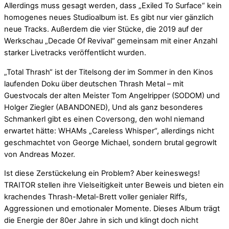
Allerdings muss gesagt werden, dass „Exiled To Surface“ kein
homogenes neues Studioalbum ist. Es gibt nur vier gänzlich
neue Tracks. Außerdem die vier Stücke, die 2019 auf der
Werkschau „Decade Of Revival“ gemeinsam mit einer Anzahl
starker Livetracks veröffentlicht wurden.
„Total Thrash“ ist der Titelsong der im Sommer in den Kinos
laufenden Doku über deutschen Thrash Metal – mit
Guestvocals der alten Meister Tom Angelripper (SODOM) und
Holger Ziegler (ABANDONED), Und als ganz besonderes
Schmankerl gibt es einen Coversong, den wohl niemand
erwartet hätte: WHAMs „Careless Whisper“, allerdings nicht
geschmachtet von George Michael, sondern brutal gegrowlt
von Andreas Mozer.
Ist diese Zerstückelung ein Problem? Aber keineswegs!
TRAITOR stellen ihre Vielseitigkeit unter Beweis und bieten ein
krachendes Thrash-Metal-Brett voller genialer Riffs,
Aggressionen und emotionaler Momente. Dieses Album trägt
die Energie der 80er Jahre in sich und klingt doch nicht
Mit dem La