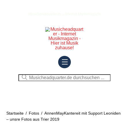
Skip
to
Musicheadquarter.de – Internet Musikmagazin
content
Menu
Startseite
/
Fotos
/
AnnenMayKantereit mit Support Leoniden
– unsre Fotos aus Trier 2019