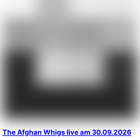
The Afghan Whigs live am 30.09.2026