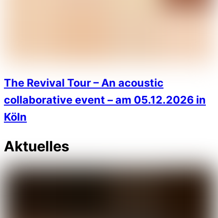
The Revival Tour – An acoustic
collaborative event – am 05.12.2026 in
Köln
Aktuelles