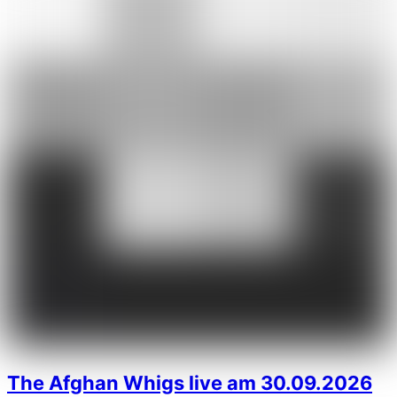
The Afghan Whigs live am 30.09.2026