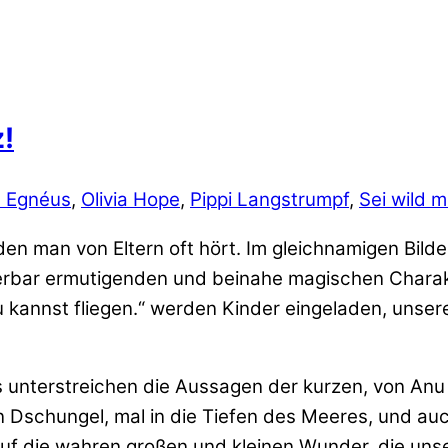
z!
l Egnéus
,
Olivia Hope
,
Pippi Langstrumpf
,
Sei wild m
 den man von Eltern oft hört. Im gleichnamigen Bilde
bar ermutigenden und beinahe magischen Charakter
d du kannst fliegen.“ werden Kinder eingeladen, unse
éus unterstreichen die Aussagen der kurzen, von A
n Dschungel, mal in die Tiefen des Meeres, und au
uf die wahren großen und kleinen Wunder, die unser