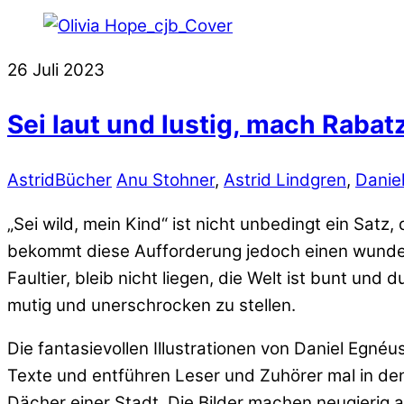
26
Juli
2023
Sei laut und lustig, mach Rabat
Astrid
Bücher
Anu Stohner
,
Astrid Lindgren
,
Danie
„Sei wild, mein Kind“ ist nicht unbedingt ein Satz,
bekommt diese Aufforderung jedoch einen wunder
Faultier, bleib nicht liegen, die Welt ist bunt un
mutig und unerschrocken zu stellen.
Die fantasievollen Illustrationen von Daniel Egn
Texte und entführen Leser und Zuhörer mal in de
Dächer einer Stadt. Die Bilder machen neugierig a