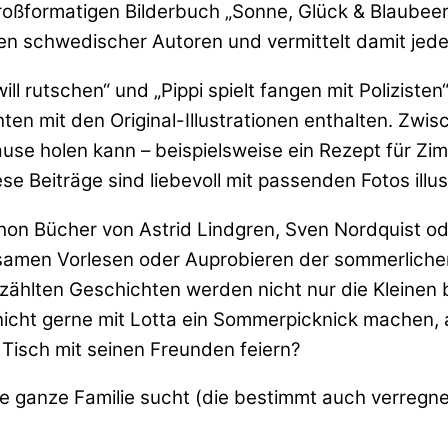
großformatigen Bilderbuch „Sonne, Glück & Blaubee
en schwedischer Autoren und vermittelt damit jed
rutschen“ und „Pippi spielt fangen mit Polizisten“ 
en mit den Original-Illustrationen enthalten. Zwi
 holen kann – beispielsweise ein Rezept für Zim
 Beiträge sind liebevoll mit passenden Fotos illust
on Bücher von Astrid Lindgren, Sven Nordquist ode
amen Vorlesen oder Auprobieren der sommerlichen 
rzählten Geschichten werden nicht nur die Kleine
 nicht gerne mit Lotta ein Sommerpicknick machen
 Tisch mit seinen Freunden feiern?
 ganze Familie sucht (die bestimmt auch verregnet