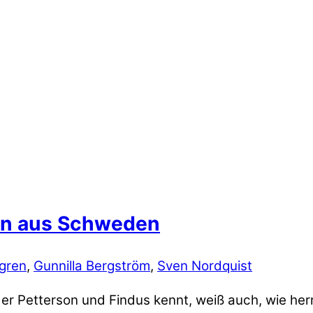
en aus Schweden
dgren
,
Gunnilla Bergström
,
Sven Nordquist
der Petterson und Findus kennt, weiß auch, wie her