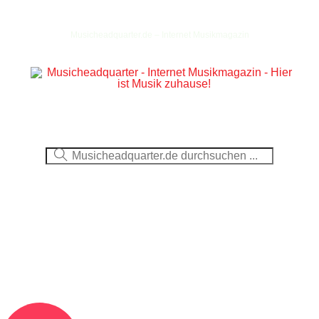
Musicheadquarter.de – Internet Musikmagazin
Ausblick
CDs
DVDs
Berichte
Fotos