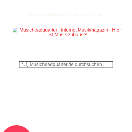
Musicheadquarter.de – Internet Musikmagazin
Ausblick
CDs
DVDs
Berichte
Fotos