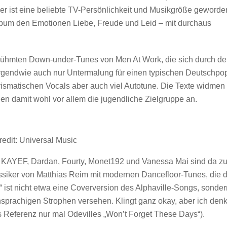
 ist eine beliebte TV-Persönlichkeit und Musikgröße geworde
Album den Emotionen Liebe, Freude und Leid – mit durchaus
erühmten Down-under-Tunes von Men At Work, die sich durch d
irgendwie auch nur Untermalung für einen typischen Deutschpo
arismatischen Vocals aber auch viel Autotune. Die Texte widmen
n damit wohl vor allem die jugendliche Zielgruppe an.
redit: Universal Music
n. KAYEF, Dardan, Fourty, Monet192 und Vanessa Mai sind da z
assiker von Matthias Reim mit modernen Dancefloor-Tunes, die 
“ ist nicht etwa eine Coverversion des Alphaville-Songs, sonder
sprachigen Strophen versehen. Klingt ganz okay, aber ich denk
 Referenz nur mal Odevilles „Won’t Forget These Days“).