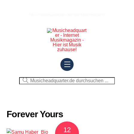
Skip
to
Musicheadquarter.de – Internet Musikmagazin
content
Menu
Forever Yours
12