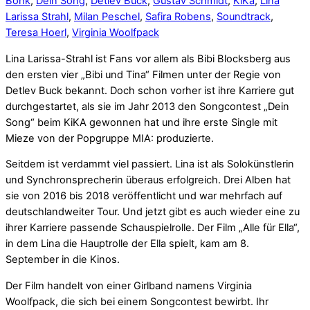
Bonk
,
Dein Song
,
Detlev Buck
,
Gustav Schmidt
,
KiKa
,
Lina
Larissa Strahl
,
Milan Peschel
,
Safira Robens
,
Soundtrack
,
Teresa Hoerl
,
Virginia Woolfpack
Lina Larissa-Strahl ist Fans vor allem als Bibi Blocksberg aus
den ersten vier „Bibi und Tina“ Filmen unter der Regie von
Detlev Buck bekannt. Doch schon vorher ist ihre Karriere gut
durchgestartet, als sie im Jahr 2013 den Songcontest „Dein
Song“ beim KiKA gewonnen hat und ihre erste Single mit
Mieze von der Popgruppe MIA: produzierte.
Seitdem ist verdammt viel passiert. Lina ist als Solokünstlerin
und Synchronsprecherin überaus erfolgreich. Drei Alben hat
sie von 2016 bis 2018 veröffentlicht und war mehrfach auf
deutschlandweiter Tour. Und jetzt gibt es auch wieder eine zu
ihrer Karriere passende Schauspielrolle. Der Film „Alle für Ella“,
in dem Lina die Hauptrolle der Ella spielt, kam am 8.
September in die Kinos.
Der Film handelt von einer Girlband namens Virginia
Woolfpack, die sich bei einem Songcontest bewirbt. Ihr