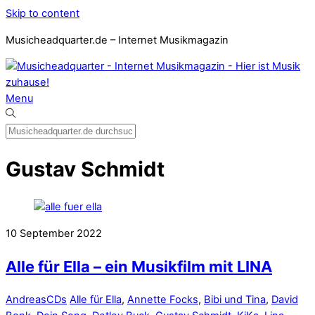
Skip to content
Musicheadquarter.de – Internet Musikmagazin
Menu
Gustav Schmidt
10
September
2022
Alle für Ella – ein Musikfilm mit LINA
Andreas
CDs
Alle für Ella
,
Annette Focks
,
Bibi und Tina
,
David