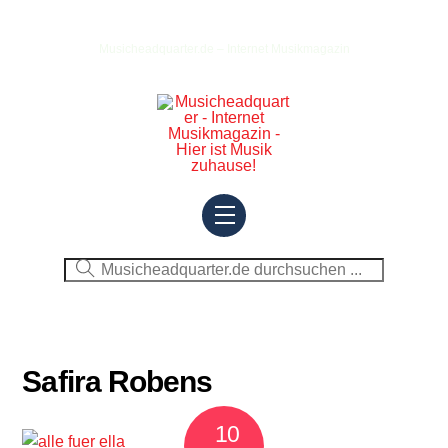
Skip
to
Musicheadquarter.de – Internet Musikmagazin
content
Menu
Safira Robens
10