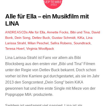
SEPTEMBER
2022
Alle für Ella – ein Musikfilm mit
LINA
CDs
Alle für Ella
,
Annette Focks
,
Bibi und Tina
,
David
ANDREAS
Bonk
,
Dein Song
,
Detlev Buck
,
Gustav Schmidt
,
KiKa
,
Lina
Larissa Strahl
,
Milan Peschel
,
Safira Robens
,
Soundtrack
,
Teresa Hoerl
,
Virginia Woolfpack
Lina Larissa-Strahl ist Fans vor allem als Bibi
Blocksberg aus den ersten vier „Bibi und Tina“ Filmen
unter der Regie von Detlev Buck bekannt. Doch schon
vorher ist ihre Karriere gut durchgestartet, als sie im Jahr
2013 den Songcontest „Dein Song“ beim KiKA
gewonnen hat und ihre erste Single mit Mieze von der
Popgruppe MIA: produzierte.
Seitdem ist verdammt viel passiert. Lina ist als