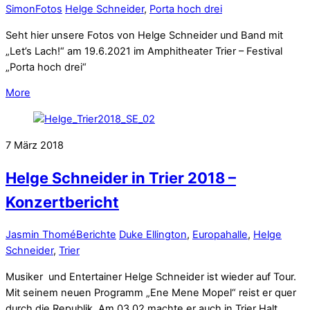
Simon
Fotos
Helge Schneider
,
Porta hoch drei
Seht hier unsere Fotos von Helge Schneider und Band mit
„Let’s Lach!“ am 19.6.2021 im Amphitheater Trier – Festival
„Porta hoch drei“
More
7
März
2018
Helge Schneider in Trier 2018 –
Konzertbericht
Jasmin Thomé
Berichte
Duke Ellington
,
Europahalle
,
Helge
Schneider
,
Trier
Musiker und Entertainer Helge Schneider ist wieder auf Tour.
Mit seinem neuen Programm „Ene Mene Mopel“ reist er quer
durch die Republik. Am 03.02 machte er auch in Trier Halt.