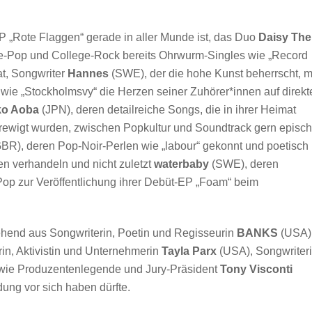
P „Rote Flaggen“ gerade in aller Munde ist, das Duo
Daisy The
e-Pop und College-Rock bereits Ohrwurm-Singles wie „Record
at, Songwriter
Hannes
(SWE), der die hohe Kunst beherrscht, m
wie „Stockholmsvy“ die Herzen seiner Zuhörer*innen auf direk
ko Aoba
(JPN), deren detailreiche Songs, die in ihrer Heimat
verewigt wurden, zwischen Popkultur und Soundtrack gern episc
BR), deren Pop-Noir-Perlen wie „labour“ gekonnt und poetisch
n verhandeln und nicht zuletzt
waterbaby
(SWE), deren
Pop zur Veröffentlichung ihrer Debüt-EP „Foam“ beim
tehend aus Songwriterin, Poetin und Regisseurin
BANKS
(USA)
in, Aktivistin und Unternehmerin
Tayla Parx
(USA), Songwriteri
wie Produzentenlegende und Jury-Präsident
Tony Visconti
ung vor sich haben dürfte.