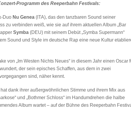
 Konzert-Programm des Reeperbahn Festivals:
lk-Duo
Nu Genea
(ITA), das den tanzbaren Sound seiner
s zu verbinden weiß, wie sie auf ihrem aktuellen Album „Bar
Rapper
Symba
(DEU) mit seinem Debüt „Symba Supermann“
ivem Sound und Style im deutsche Rap eine neue Kultur etablie
e von „Im Westen Nichts Neues“ in diesem Jahr einen Oscar f
undert, der sein episches Schaffen, aus dem in zwei
vorgegangen sind, näher kennt.
hat dank ihrer außergwöhnlichen Stimme und ihrem Mix aus
llnarkose“ und „Bothmer Schloss“ im Handumdrehen die halbe
kommendes Album wartet – auf der Bühne des Reeperbahn Festiv