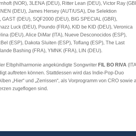
nhoft (NOR), 3LENA (DEU), Ritter Lean (DEU), Victor Ray (GB
RÄNEN (DEU), James Hersey (AUT/USA), Die Selektion
, GAST (DEU), SQF2000 (DEU), BIG SPECIAL (GBR),
 Luck (DEU), Poundo (FRA), KID be KID (DEU), Veronica
lina (DEU), Alice DiMar (ITA), Nueve Desconocidos (ESP),
el (ESP), Dakota Sluiten (ESP), Toflang (ESP), The Last
olande Bashing (FRA), YMNK (FRA), LIN (DEU).
n der Elbphilharmonie angekündigte Songwriter
FIL BO RIVA
(ITA
igt auftreten können. Stattdessen wird das Indie-Pop-Duo
Alben „Hier“ und „Zerrissen“, als Vorprogramm von CRO sowie 
erzen zugeflogen sind.