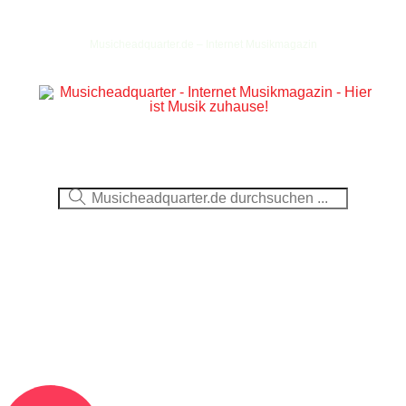
Musicheadquarter.de – Internet Musikmagazin
Ausblick
CDs
DVDs
Berichte
Fotos