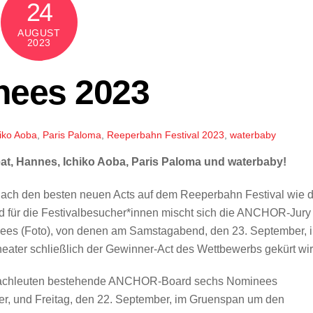
24
AUGUST
2023
ees 2023
iko Aoba
,
Paris Paloma
,
Reeperbahn Festival 2023
,
waterbaby
t, Hannes, Ichiko Aoba, Paris Paloma und waterbaby!
nach den besten neuen Acts auf dem Reeperbahn Festival wie d
d für die Festivalbesucher*innen mischt sich die ANCHOR-Jury
nees (Foto), von denen am Samstagabend, den 23. September, 
er schließlich der Gewinner-Act des Wettbewerbs gekürt wir
sikfachleuten bestehende ANCHOR-Board sechs Nominees
r, und Freitag, den 22. September, im Gruenspan um den