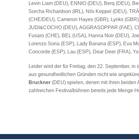
Levin Liam (DEU), ENNIO (DEU), Berq (DEU), Ber
Sorcha Richardson (IRL), Nils Keppel (DEU), T
(CHE/DEU), Cameron Hayes (GBR), Lynks (GBR)
JUDI&COCHO (DEU), AGGRASOPPAR (FAE), Chazz
Fusaro (CHE), BEL (USA), Hanna Noir (DEU), Joe
Lorenzo Soria (ESP), Lady Banana (ESP), Eva McB
Concorde (ESP), Lau (ESP), Dear Deer (FRA), Y
Leider wird der für Freitag, den 22. September, i
aus gesundheitlichen Gründen nicht wie angekünd
Bruckner
(DEU) spielen, denen mit ihren beiden 
zahlreichen Festivalbühnen bereits jede Menge H