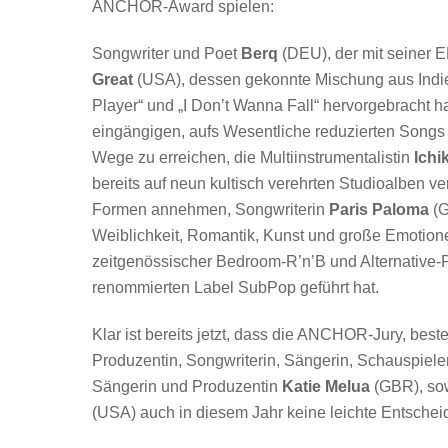
ANCHOR-Award spielen:
Songwriter und Poet
Berq
(DEU), der mit seiner E
Great
(USA), dessen gekonnte Mischung aus Indi
Player“ und „I Don’t Wanna Fall“ hervorgebracht h
eingängigen, aufs Wesentliche reduzierten Songs 
Wege zu erreichen, die Multiinstrumentalistin
Ichi
bereits auf neun kultisch verehrten Studioalben 
Formen annehmen, Songwriterin
Paris Paloma
(G
Weiblichkeit, Romantik, Kunst und große Emotione
zeitgenössischer Bedroom-R’n’B und Alternative-
renommierten Label SubPop geführt hat.
Klar ist bereits jetzt, dass die ANCHOR-Jury, bes
Produzentin, Songwriterin, Sängerin, Schauspieler
Sängerin und Produzentin
Katie Melua
(GBR), so
(USA) auch in diesem Jahr keine leichte Entscheid