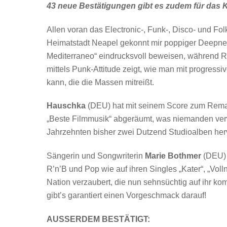
43 neue Bestätigungen gibt es zudem für das
Allen voran das Electronic-, Funk-, Disco- und Fo
Heimatstadt Neapel gekonnt mir poppiger Deepnes
Mediterraneo“ eindrucksvoll beweisen, während 
mittels Punk-Attitude zeigt, wie man mit progress
kann, die die Massen mitreißt.
Hauschka
(DEU) hat mit seinem Score zum Remak
„Beste Filmmusik“ abgeräumt, was niemanden verw
Jahrzehnten bisher zwei Dutzend Studioalben her
Sängerin und Songwriterin
Marie Bothmer
(DEU) 
R’n’B und Pop wie auf ihren Singles „Kater“, „Vo
Nation verzaubert, die nun sehnsüchtig auf ihr 
gibt’s garantiert einen Vorgeschmack darauf!
AUSSERDEM BESTÄTIGT: