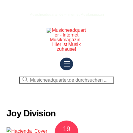
Skip
to
Musicheadquarter.de – Internet Musikmagazin
content
Menu
Joy Division
19