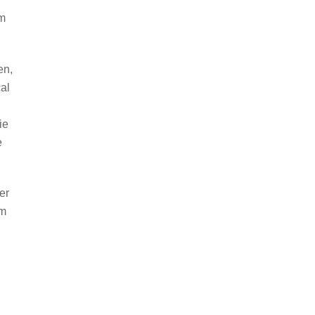
im
en,
al
ie
e
er
em