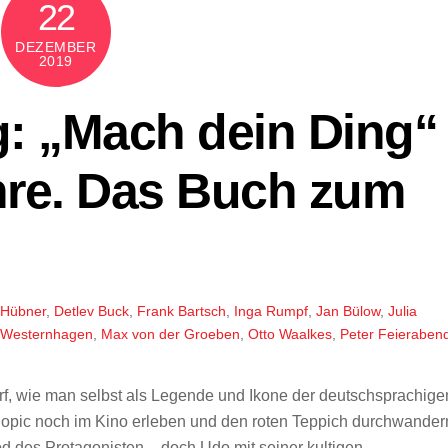
22
DEZEMBER
2019
: „Mach dein Ding“
ahre. Das Buch zum
 Hübner
,
Detlev Buck
,
Frank Bartsch
,
Inga Rumpf
,
Jan Bülow
,
Julia
r-Westernhagen
,
Max von der Groeben
,
Otto Waalkes
,
Peter Feieraben
arf, wie man selbst als Legende und Ikone der deutschsprachige
opic noch im Kino erleben und den roten Teppich durchwander
 Tod des Protagonisten – doch Udo mit seiner kultigen