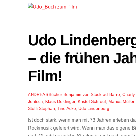
Udo Lindenberg
– die frühen J
Film!
Bücher
Benjamin von Stuckrad-Barre
,
Charly
ANDREAS
Jentsch
,
Klaus Doldinger
,
Kristof Schreuf
,
Marius Mülle
Steffi Stephan
,
Tine Acke
,
Udo Lindenberg
Ist doch stark, wenn man mit 73 Jahren erleben d
Rockmusik gefeiert wird. Wenn man das eigene Bi
darf. Oft gibt es solche Streifen ja erst nach dem