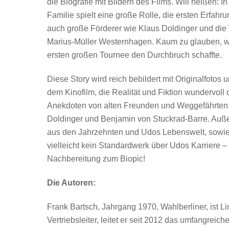
die Biografie mit Bildern des Films. Will heißen: I
Familie spielt eine große Rolle, die ersten Erfahr
auch große Förderer wie Klaus Doldinger und di
Marius-Müller Westernhagen. Kaum zu glauben, wo 
ersten großen Tournee den Durchbruch schaffte.
Diese Story wird reich bebildert mit Originalfoto
dem Kinofilm, die Realität und Fiktion wundervol
Anekdoten von alten Freunden und Weggefährten, 
Doldinger und Benjamin von Stuckrad-Barre. Auß
aus den Jahrzehnten und Udos Lebenswelt, sowie 
vielleicht kein Standardwerk über Udos Karriere – 
Nachbereitung zum Biopic!
Die Autoren:
Frank Bartsch, Jahrgang 1970, Wahlberliner, ist L
Vertriebsleiter, leitet er seit 2012 das umfangreic