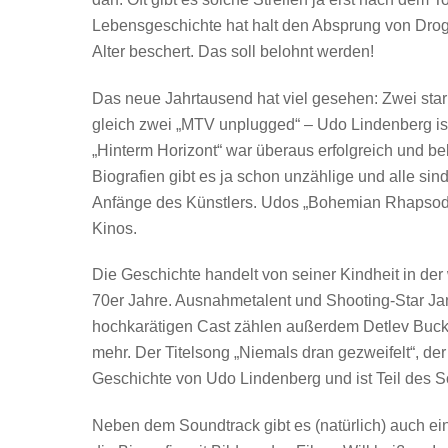
Lebensgeschichte hat halt den Absprung von Drog
Alter beschert. Das soll belohnt werden!
Das neue Jahrtausend hat viel gesehen: Zwei sta
gleich zwei „MTV unplugged“ – Udo Lindenberg ist h
„Hinterm Horizont“ war überaus erfolgreich und be
Biografien gibt es ja schon unzählige und alle sind
Anfänge des Künstlers. Udos „Bohemian Rhapsody
Kinos.
Die Geschichte handelt von seiner Kindheit in de
70er Jahre. Ausnahmetalent und Shooting-Star Jan
hochkarätigen Cast zählen außerdem Detlev Buck,
mehr. Der Titelsong „Niemals dran gezweifelt“, der
Geschichte von Udo Lindenberg und ist Teil des S
Neben dem Soundtrack gibt es (natürlich) auch ei