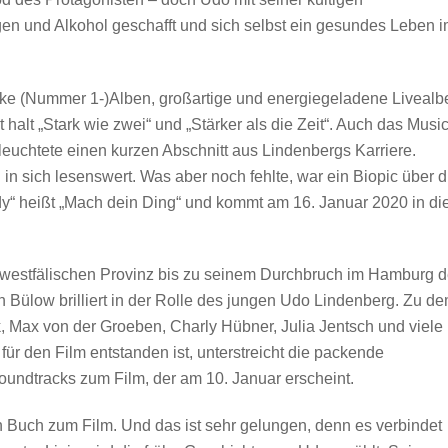
en und Alkohol geschafft und sich selbst ein gesundes Leben 
rke (Nummer 1-)Alben, großartige und energiegeladene Livealb
alt „Stark wie zwei“ und „Stärker als die Zeit“. Auch das Music
leuchtete einen kurzen Abschnitt aus Lindenbergs Karriere.
 in sich lesenswert. Was aber noch fehlte, war ein Biopic über d
“ heißt „Mach dein Ding“ und kommt am 16. Januar 2020 in di
r westfälischen Provinz bis zu seinem Durchbruch im Hamburg d
 Bülow brilliert in der Rolle des jungen Udo Lindenberg. Zu d
 Max von der Groeben, Charly Hübner, Julia Jentsch und viele
 für den Film entstanden ist, unterstreicht die packende
oundtracks zum Film, der am 10. Januar erscheint.
n Buch zum Film. Und das ist sehr gelungen, denn es verbindet