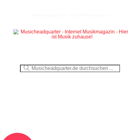
Musicheadquarter.de – Internet Musikmagazin
Ausblick
CDs
DVDs
Berichte
Fotos