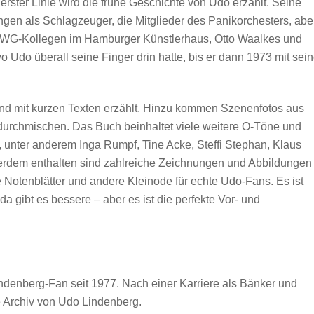
n erster Linie wird die frühe Geschichte von Udo erzählt. Seine
ungen als Schlagzeuger, die Mitglieder des Panikorchesters, abe
e WG-Kollegen im Hamburger Künstlerhaus, Otto Waalkes und
Udo überall seine Finger drin hatte, bis er dann 1973 mit sein
s und mit kurzen Texten erzählt. Hinzu kommen Szenenfotos aus
l durchmischen. Das Buch beinhaltet viele weitere O-Töne und
unter anderem Inga Rumpf, Tine Acke, Steffi Stephan, Klaus
erdem enthalten sind zahlreiche Zeichnungen und Abbildungen
Notenblätter und andere Kleinode für echte Udo-Fans. Es ist
da gibt es bessere – aber es ist die perfekte Vor- und
indenberg-Fan seit 1977. Nach einer Karriere als Bänker und
he Archiv von Udo Lindenberg.