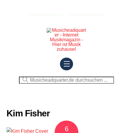
Skip
to
Musicheadquarter.de – Internet Musikmagazin
content
Menu
Kim Fisher
6