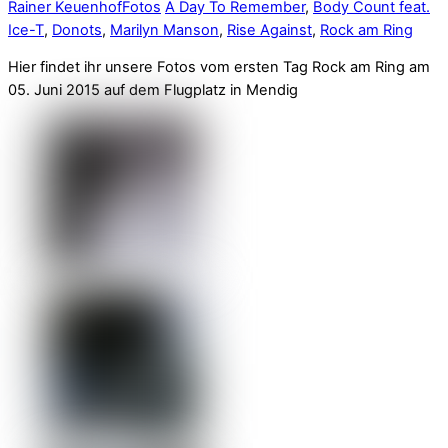
Rainer Keuenhof
Fotos
A Day To Remember
,
Body Count feat.
Ice-T
,
Donots
,
Marilyn Manson
,
Rise Against
,
Rock am Ring
Hier findet ihr unsere Fotos vom ersten Tag Rock am Ring am
05. Juni 2015 auf dem Flugplatz in Mendig