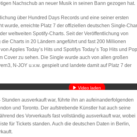
etigen Nachschub an neuer Musik in seinen Bann gezogen hat.
tlichung über Hundred Days Records und eine seiner ersten
ht wurde, erreichte Platz 7 der offiziellen deutschen Single-Char
der weltweiten Spotify-Charts. Seit der Veröffentlichung von
die Charts in 20 Ländern angeführt und fast 200 Millionen
 von Apples Today’s Hits und Spotifys Today’s Top Hits und Po
dem Cover zu sehen. Die Single wurde auch von allen großen
3, N-JOY u.v.w. gespielt und landete damit auf Platz 7 der
Mit dem Laden des Videos akzeptieren Sie die Datenschutzerkläru
Mehr erfahren
Video laden
 Stunden ausverkauft war, führte ihn an aufeinanderfolgenden
YouTube immer entsperren
don und Toronto. Der aufstrebende Künstler hat auch seine
rend des Vorverkaufs fast vollständig ausverkauft war, wobei 
ste für Tickets standen. Auch die deutschen Daten in Berlin,
kauft.