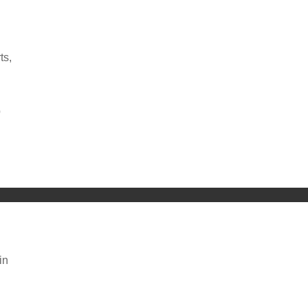
ts,
p
ng von YouTube.
in