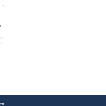
t“,
m
or
uen
en