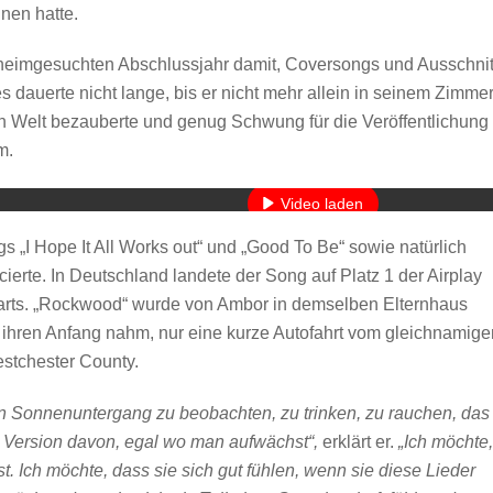
nen hatte.
eimgesuchten Abschlussjahr damit, Coversongs und Ausschnit
s dauerte nicht lange, bis er nicht mehr allein in seinem Zimme
en Welt bezauberte und genug Schwung für die Veröffentlichung
Mit dem Laden des Videos akzeptieren Sie die Datenschutzerkläru
m.
Mehr erfahren
Video laden
gs „I Hope It All Works out“ und „Good To Be“ sowie natürlich
YouTube immer entsperren
erte. In Deutschland landete der Song auf Platz 1 der Airplay
Charts. „Rockwood“ wurde von Ambor in demselben Elternhaus
e ihren Anfang nahm, nur eine kurze Autofahrt vom gleichnamige
stchester County.
 Sonnenuntergang zu beobachten, zu trinken, zu rauchen, das
ne Version davon, egal wo man aufwächst“,
erklärt er.
„Ich möchte,
st. Ich möchte, dass sie sich gut fühlen, wenn sie diese Lieder