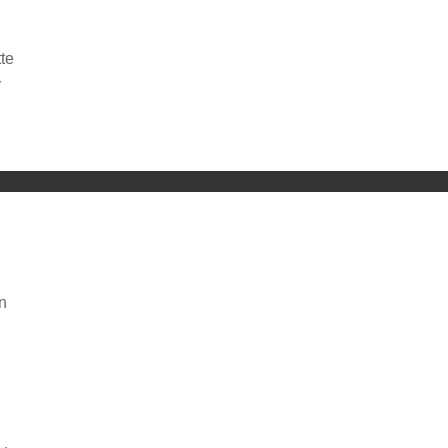
te
r
ng von YouTube.
n