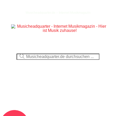
Musicheadquarter.de – Internet Musikmagazin
Ausblick
CDs
DVDs
Berichte
Fotos