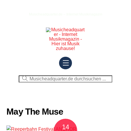
Skip
to
Musicheadquarter.de – Internet Musikmagazin
content
Menu
May The Muse
14