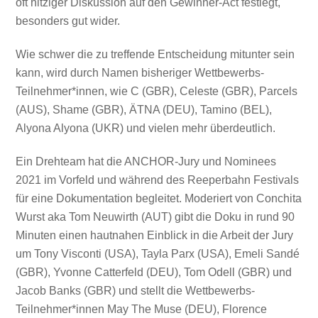
oft hitziger Diskussion auf den Gewinner-Act festlegt,
besonders gut wider.
Wie schwer die zu treffende Entscheidung mitunter sein
kann, wird durch Namen bisheriger Wettbewerbs-
Teilnehmer*innen, wie C (GBR), Celeste (GBR), Parcels
(AUS), Shame (GBR), ÄTNA (DEU), Tamino (BEL),
Alyona Alyona (UKR) und vielen mehr überdeutlich.
Ein Drehteam hat die ANCHOR-Jury und Nominees
2021 im Vorfeld und während des Reeperbahn Festivals
für eine Dokumentation begleitet. Moderiert von Conchita
Wurst aka Tom Neuwirth (AUT) gibt die Doku in rund 90
Minuten einen hautnahen Einblick in die Arbeit der Jury
um Tony Visconti (USA), Tayla Parx (USA), Emeli Sandé
(GBR), Yvonne Catterfeld (DEU), Tom Odell (GBR) und
Jacob Banks (GBR) und stellt die Wettbewerbs-
Teilnehmer*innen May The Muse (DEU), Florence