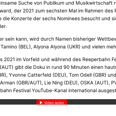
einsame Suche von Publikum und Musikwirtschaft n
ard, der 2021 zum sechsten Mal im Rahmen des Re
ie die Konzerte der sechs Nominees besucht und si
er.
er sein kann, wird durch Namen bisheriger Wettbe
Tamino (BEL), Alyona Alyona (UKR) und vielen meh
2021 im Vorfeld und während des Reeperbahn Fest
UT) gibt die Doku in rund 90 Minuten einen hautna
GBR), Yvonne Catterfeld (DEU), Tom Odell (GBR) un
 Arman (GBR/AUT), Lie Ning (DEU), OSKA (AUT), P
den des Videos akzeptieren Sie die Datenschutzerklärung von YouT
ahn Festival YouTube-Kanal international ausgest
Mehr erfahren
Video laden
YouTube immer entsperren