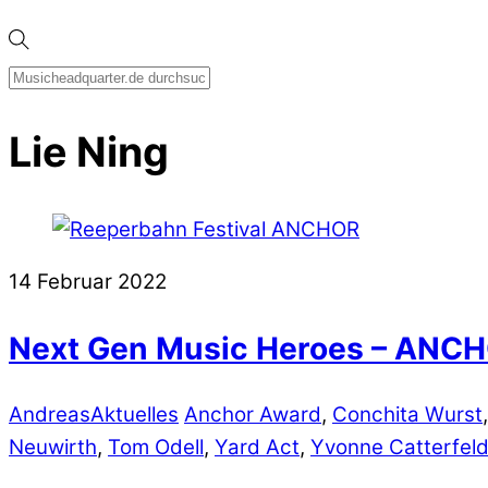
Lie Ning
14
Februar
2022
Next Gen Music Heroes – ANC
Andreas
Aktuelles
Anchor Award
,
Conchita Wurst
Neuwirth
,
Tom Odell
,
Yard Act
,
Yvonne Catterfel