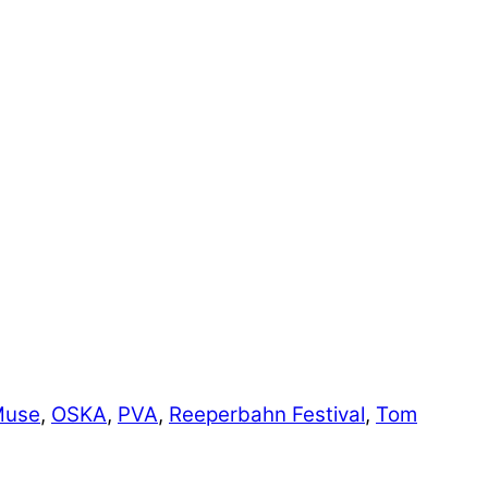
Muse
,
OSKA
,
PVA
,
Reeperbahn Festival
,
Tom