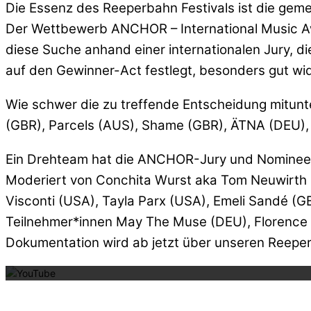
Die Essenz des Reeperbahn Festivals ist die gem
Der Wettbewerb ANCHOR – International Music Aw
diese Suche anhand einer internationalen Jury, d
auf den Gewinner-Act festlegt, besonders gut wid
Wie schwer die zu treffende Entscheidung mitunt
(GBR), Parcels (AUS), Shame (GBR), ÄTNA (DEU), 
Ein Drehteam hat die ANCHOR-Jury und Nominees 
Moderiert von Conchita Wurst aka Tom Neuwirth (A
Visconti (USA), Tayla Parx (USA), Emeli Sandé (
Teilnehmer*innen May The Muse (DEU), Florence
Mit dem La
Dokumentation wird ab jetzt über unseren Reeperb