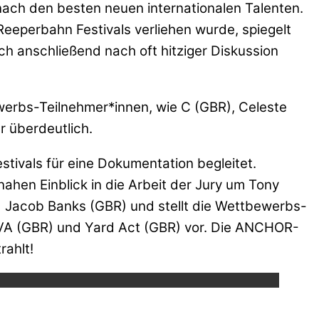
ach den besten neuen internationalen Talenten.
eperbahn Festivals verliehen wurde, spiegelt
ch anschließend nach oft hitziger Diskussion
werbs-Teilnehmer*innen, wie C (GBR), Celeste
r überdeutlich.
ivals für eine Dokumentation begleitet.
hen Einblick in die Arbeit der Jury um Tony
d Jacob Banks (GBR) und stellt die Wettbewerbs-
VA (GBR) und Yard Act (GBR) vor. Die ANCHOR-
ube.
rahlt!