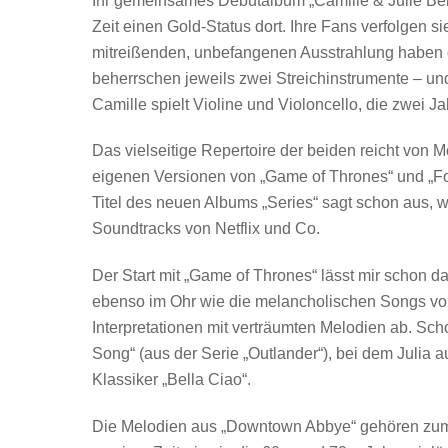
Ihr gemeinsames Debütalbum „Camille & Julie Berth
Zeit einen Gold-Status dort. Ihre Fans verfolgen si
mitreißenden, unbefangenen Ausstrahlung haben 
beherrschen jeweils zwei Streichinstrumente – un
Camille spielt Violine und Violoncello, die zwei Ja
Das vielseitige Repertoire der beiden reicht von 
eigenen Versionen von „Game of Thrones“ und „Fo
Titel des neuen Albums „Series“ sagt schon aus,
Soundtracks von Netflix und Co.
Der Start mit „Game of Thrones“ lässt mir schon 
ebenso im Ohr wie die melancholischen Songs von
Interpretationen mit verträumten Melodien ab. Scho
Song“ (aus der Serie „Outlander“), bei dem Julia 
Klassiker „Bella Ciao“.
Die Melodien aus „Downtown Abbye“ gehören zum