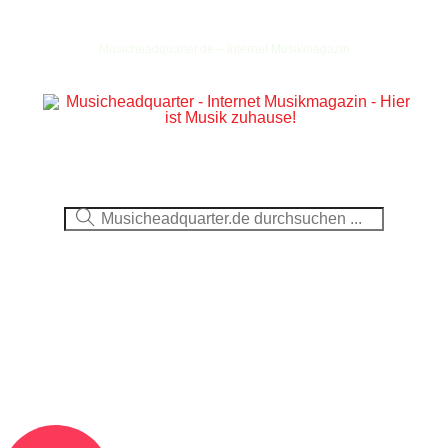
Musicheadquarter.de – Internet Musikmagazin
Ausblick
CDs
DVDs
Berichte
Fotos