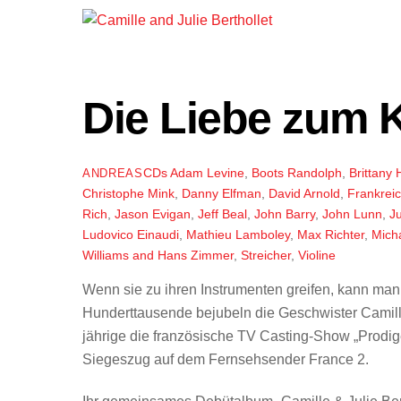
Die Liebe zum K
CDs
Adam Levine
,
Boots Randolph
,
Brittany
ANDREAS
Christophe Mink
,
Danny Elfman
,
David Arnold
,
Frankrei
Rich
,
Jason Evigan
,
Jeff Beal
,
John Barry
,
John Lunn
,
Ju
Ludovico Einaudi
,
Mathieu Lamboley
,
Max Richter
,
Micha
Williams and Hans Zimmer
,
Streicher
,
Violine
Wenn sie zu ihren Instrumenten greifen, kann man 
Hunderttausende bejubeln die Geschwister Camille 
jährige die französische TV Casting-Show „Prodige
Siegeszug auf dem Fernsehsender France 2.