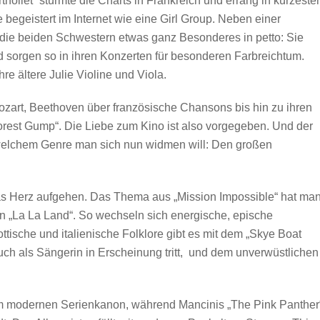
ollet“ stürmte die Charts in Frankreich und errang in kürzester
e begeistert im Internet wie eine Girl Group. Neben einer
die beiden Schwestern etwas ganz Besonderes in petto: Sie
d sorgen so in ihren Konzerten für besonderen Farbreichtum.
hre ältere Julie Violine und Viola.
Mozart, Beethoven über französische Chansons bis hin zu ihren
rest Gump“. Die Liebe zum Kino ist also vorgegeben. Und der
 welchem Genre man sich nun widmen will: Den großen
das Herz aufgehen. Das Thema aus „Mission Impossible“ hat ma
 „La La Land“. So wechseln sich energische, epische
ttische und italienische Folklore gibt es mit dem „Skye Boat
auch als Sängerin in Erscheinung tritt, und dem unverwüstlichen
 modernen Serienkanon, während Mancinis „The Pink Panther