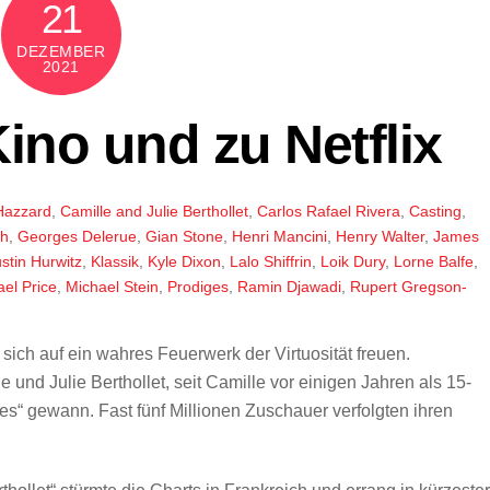
21
DEZEMBER
2021
ino und zu Netflix
 Hazzard
,
Camille and Julie Berthollet
,
Carlos Rafael Rivera
,
Casting
,
ch
,
Georges Delerue
,
Gian Stone
,
Henri Mancini
,
Henry Walter
,
James
stin Hurwitz
,
Klassik
,
Kyle Dixon
,
Lalo Shiffrin
,
Loik Dury
,
Lorne Balfe
,
el Price
,
Michael Stein
,
Prodiges
,
Ramin Djawadi
,
Rupert Gregson-
sich auf ein wahres Feuerwerk der Virtuosität freuen.
und Julie Berthollet, seit Camille vor einigen Jahren als 15-
s“ gewann. Fast fünf Millionen Zuschauer verfolgten ihren