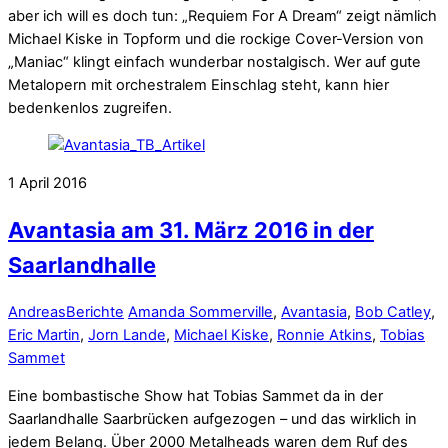
aber ich will es doch tun: „Requiem For A Dream“ zeigt nämlich
Michael Kiske in Topform und die rockige Cover-Version von
„Maniac“ klingt einfach wunderbar nostalgisch. Wer auf gute
Metalopern mit orchestralem Einschlag steht, kann hier
bedenkenlos zugreifen.
1
April
2016
Avantasia am 31. März 2016 in der
Saarlandhalle
Andreas
Berichte
Amanda Sommerville
,
Avantasia
,
Bob Catley
,
Eric Martin
,
Jorn Lande
,
Michael Kiske
,
Ronnie Atkins
,
Tobias
Sammet
Eine bombastische Show hat Tobias Sammet da in der
Saarlandhalle Saarbrücken aufgezogen – und das wirklich in
jedem Belang. Über 2000 Metalheads waren dem Ruf des