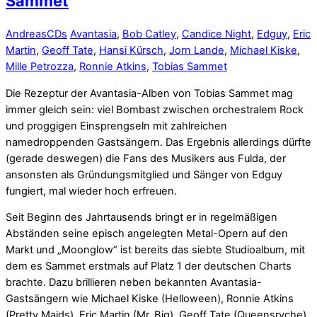
Sammet
Andreas
CDs
Avantasia
,
Bob Catley
,
Candice Night
,
Edguy
,
Eric
Martin
,
Geoff Tate
,
Hansi Kürsch
,
Jorn Lande
,
Michael Kiske
,
Mille Petrozza
,
Ronnie Atkins
,
Tobias Sammet
Die Rezeptur der Avantasia-Alben von Tobias Sammet mag
immer gleich sein: viel Bombast zwischen orchestralem Rock
und proggigen Einsprengseln mit zahlreichen
namedroppenden Gastsängern. Das Ergebnis allerdings dürfte
(gerade deswegen) die Fans des Musikers aus Fulda, der
ansonsten als Gründungsmitglied und Sänger von Edguy
fungiert, mal wieder hoch erfreuen.
Seit Beginn des Jahrtausends bringt er in regelmäßigen
Abständen seine episch angelegten Metal-Opern auf den
Markt und „Moonglow“ ist bereits das siebte Studioalbum, mit
dem es Sammet erstmals auf Platz 1 der deutschen Charts
brachte. Dazu brillieren neben bekannten Avantasia-
Gastsängern wie Michael Kiske (Helloween), Ronnie Atkins
(Pretty Maids), Eric Martin (Mr. Big), Geoff Tate (Queensryche),