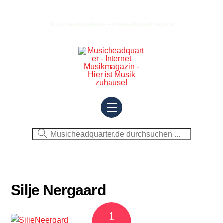
Skip
to
Musicheadquarter.de – Internet Musikmagazin
content
Menu
Silje Nergaard
1