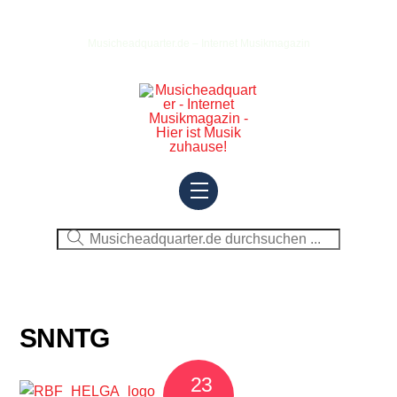
Skip
to
Musicheadquarter.de – Internet Musikmagazin
content
Menu
SNNTG
23