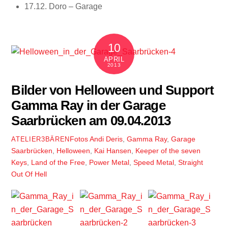
17.12. Doro – Garage
10
APRIL
2013
Bilder von Helloween und Support
Gamma Ray in der Garage
Saarbrücken am 09.04.2013
Fotos
Andi Deris
,
Gamma Ray
,
Garage
ATELIER3BÄREN
Saarbrücken
,
Helloween
,
Kai Hansen
,
Keeper of the seven
Keys
,
Land of the Free
,
Power Metal
,
Speed Metal
,
Straight
Out Of Hell