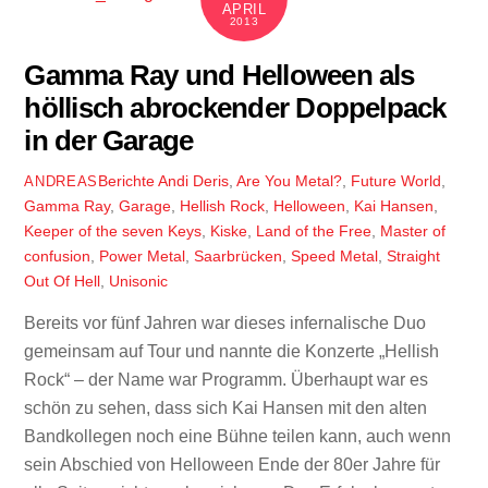
APRIL
2013
Gamma Ray und Helloween als
höllisch abrockender Doppelpack
in der Garage
Berichte
Andi Deris
,
Are You Metal?
,
Future World
,
ANDREAS
Gamma Ray
,
Garage
,
Hellish Rock
,
Helloween
,
Kai Hansen
,
Keeper of the seven Keys
,
Kiske
,
Land of the Free
,
Master of
confusion
,
Power Metal
,
Saarbrücken
,
Speed Metal
,
Straight
Out Of Hell
,
Unisonic
Bereits vor fünf Jahren war dieses infernalische Duo
gemeinsam auf Tour und nannte die Konzerte „Hellish
Rock“ – der Name war Programm. Überhaupt war es
schön zu sehen, dass sich Kai Hansen mit den alten
Bandkollegen noch eine Bühne teilen kann, auch wenn
sein Abschied von Helloween Ende der 80er Jahre für