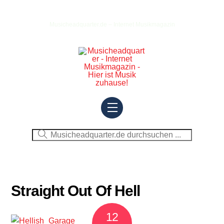
Skip
to
Musicheadquarter.de – Internet Musikmagazin
content
Menu
Straight Out Of Hell
12