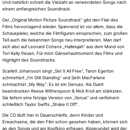
Und natürlich schreit die Vielzahl an verwendeten Songs nach
einem umfangreichen Soundtrack.
Der „Original Motion Picture Soundtrack“ gibt den Flair des
Films hervorragend wieder. Spannend ist vor allem, dass die
Schauspieler, welche die Filmfiguren einsprechen, zum großen
Teil auch die bekannten Songs neu interpretieren. Man darf
sich also auf Leonard Cohens „Hallelujah“ aus dem Mund von
Tori Kelly freuen. Für mich Gänsehautmoment des Films und
Highlight des Soundtracks.
Scarlett Johansson singt „Set It All Free”, Taron Egerton
schmettert „I’m Still Standing” und Seth MacFarlane
schmachtet „My Way”. Es ist ein Genuss. Als Duett
beeindrucken Reese Witherspoon & Nick Kroll am stärksten.
Sie liefern eine fetzige Version von „Venus” und verfeinern
schließlich Taylor Swifts „Shake It Off“.
Die CD läuft hier in Dauerschleife, denn Kinder und
Erwachsene, die den Film schon gesehen haben, können sich
an den Songs und am Kopfkino erfreuen. Abgerundet wird der