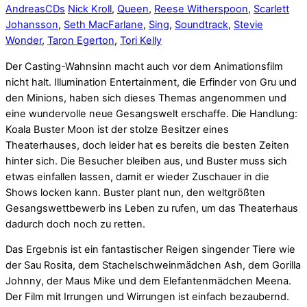
Andreas
CDs
Nick Kroll
,
Queen
,
Reese Witherspoon
,
Scarlett
Johansson
,
Seth MacFarlane
,
Sing
,
Soundtrack
,
Stevie
Wonder
,
Taron Egerton
,
Tori Kelly
Der Casting-Wahnsinn macht auch vor dem Animationsfilm
nicht halt. Illumination Entertainment, die Erfinder von Gru und
den Minions, haben sich dieses Themas angenommen und
eine wundervolle neue Gesangswelt erschaffe. Die Handlung:
Koala Buster Moon ist der stolze Besitzer eines
Theaterhauses, doch leider hat es bereits die besten Zeiten
hinter sich. Die Besucher bleiben aus, und Buster muss sich
etwas einfallen lassen, damit er wieder Zuschauer in die
Shows locken kann. Buster plant nun, den weltgrößten
Gesangswettbewerb ins Leben zu rufen, um das Theaterhaus
dadurch doch noch zu retten.
Das Ergebnis ist ein fantastischer Reigen singender Tiere wie
der Sau Rosita, dem Stachelschweinmädchen Ash, dem Gorilla
Johnny, der Maus Mike und dem Elefantenmädchen Meena.
Der Film mit Irrungen und Wirrungen ist einfach bezaubernd.