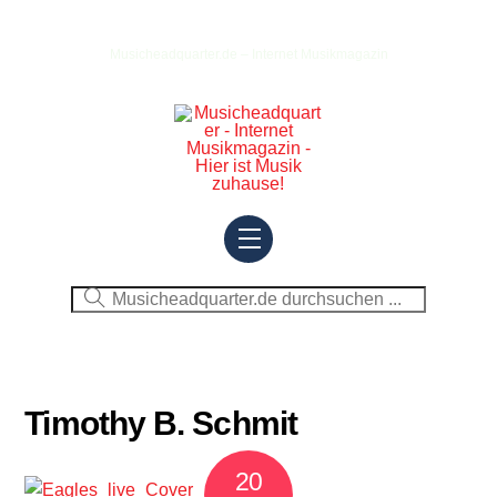
Skip
to
Musicheadquarter.de – Internet Musikmagazin
content
Menu
Timothy B. Schmit
20