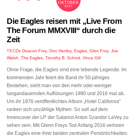
OKTOBER
2020
Die Eagles reisen mit „Live From
The Forum MMXVIII“ durch die
Zeit
CDs
Deacon Frey
,
Don Henley
,
Eagles
,
Glen Frey
,
Joe
TK
Walsh
,
The Eagles
,
Timothy B. Schmit
,
Vince Gill
Ohne Frage, die Eagles sind eine lebende Legende. Im
kommenden Jahr feiert die Band ihr 50-jähriges
Bestehen, sieht man von den mehr oder weniger
langandauernden Auflösungen 1980 und 2016 mal ab.
Um ihr 1976 veröffentlichtes Album „Hotel California“
ranken sich unzählige Mythen. So soll auf dem
Innencover der LP der Satanist Anton Szandor LaVey zu
sehen sein. Mit Glenn Freys Tod Anfang 2016 verloren
die Eagles eine ihrer beiden zentralen Persönlichkeiten.