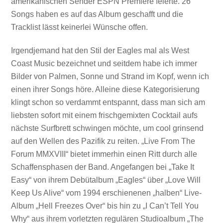
amerikanischen Sender ESPN Premiere feierte. 26
Songs haben es auf das Album geschafft und die
Tracklist lässt keinerlei Wünsche offen.
Irgendjemand hat den Stil der Eagles mal als West
Coast Music bezeichnet und seitdem habe ich immer
Bilder von Palmen, Sonne und Strand im Kopf, wenn ich
einen ihrer Songs höre. Alleine diese Kategorisierung
klingt schon so verdammt entspannt, dass man sich am
liebsten sofort mit einem frischgemixten Cocktail aufs
nächste Surfbrett schwingen möchte, um cool grinsend
auf den Wellen des Pazifik zu reiten. „Live From The
Forum MMXVIII“ bietet immerhin einen Ritt durch alle
Schaffensphasen der Band. Angefangen bei „Take It
Easy“ von ihrem Debütalbum „Eagles“ über „Love Will
Keep Us Alive“ vom 1994 erschienenen „halben“ Live-
Album „Hell Freezes Over“ bis hin zu „I Can’t Tell You
Why“ aus ihrem vorletzten regulären Studioalbum „The