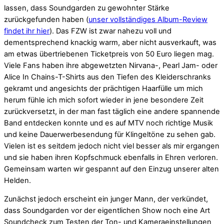
lassen, dass Soundgarden zu gewohnter Stärke
zurückgefunden haben (
unser vollständiges Album-Review
findet ihr hier
). Das FZW ist zwar nahezu voll und
dementsprechend knackig warm, aber nicht ausverkauft, was
am etwas übertriebenen Ticketpreis von 50 Euro liegen mag.
Viele Fans haben ihre abgewetzten Nirvana-, Pearl Jam- oder
Alice In Chains-T-Shirts aus den Tiefen des Kleiderschranks
gekramt und angesichts der prächtigen Haarfülle um mich
herum fühle ich mich sofort wieder in jene besondere Zeit
zurückversetzt, in der man fast täglich eine andere spannende
Band entdecken konnte und es auf MTV noch richtige Musik
und keine Dauerwerbesendung für Klingeltöne zu sehen gab.
Vielen ist es seitdem jedoch nicht viel besser als mir ergangen
und sie haben ihren Kopfschmuck ebenfalls in Ehren verloren.
Gemeinsam warten wir gespannt auf den Einzug unserer alten
Helden.
Zunächst jedoch erscheint ein junger Mann, der verkündet,
dass Soundgarden vor der eigentlichen Show noch eine Art
Soundcheck zum Testen der Ton- und Kameraeinstellungen