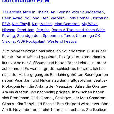
Dortmunder FZW
TK
Berichte
Alice In Chains
,
An Evening with Soundgarden
,
Been Away Too Long
,
Ben Sheperd
,
Chris Cornell
,
Dortmund
,
FZW
,
Kim Thayil
,
King Animal
,
Matt Cameron
,
My Wave
,
Nirvana
,
Pearl Jam
,
Reprise
,
Room A Thousand Years Wide
,
Rowing
,
Soundgarden
,
Spoonman
,
Taree
,
Ultramega OK
,
Visions
,
WDR Rockpalast
,
Westend Festival
Zum bisher einzigen Mal habe ich Soundgarden 1996 in der
Kölner Live Music Hall gesehen. Das Quartett stand damals
kurz vor seiner Auflösung und hatte hörbar keine Lust mehr
aufeinander. Es war ein grottenschlechtes Konzert. Ich bin
nach der Hälfte gegangen. Bis dahin gehörten Soundgarden
neben Pearl Jam und Nirvana zu den maßgeblichen Seattle-
Protagonisten, die Anfang der Neunziger Jahre die Grunge-
Ära einläuteten und nachhaltig prägten. Inzwischen haben
sich Frontmann Chris Cornell, Schlagzeuger Matt Cameron,
Gitarrist Kim Thayil und Bassist Ben Sheperd wieder versöhnt.
Am 9. November erscheint ihr neues, sechstes Studioalbum