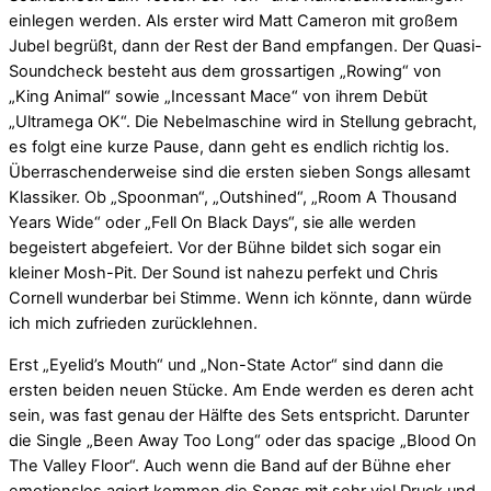
einlegen werden. Als erster wird Matt Cameron mit großem
Jubel begrüßt, dann der Rest der Band empfangen. Der Quasi-
Soundcheck besteht aus dem grossartigen „Rowing“ von
„King Animal“ sowie „Incessant Mace“ von ihrem Debüt
„Ultramega OK“. Die Nebelmaschine wird in Stellung gebracht,
es folgt eine kurze Pause, dann geht es endlich richtig los.
Überraschenderweise sind die ersten sieben Songs allesamt
Klassiker. Ob „Spoonman“, „Outshined“, „Room A Thousand
Years Wide“ oder „Fell On Black Days“, sie alle werden
begeistert abgefeiert. Vor der Bühne bildet sich sogar ein
kleiner Mosh-Pit. Der Sound ist nahezu perfekt und Chris
Cornell wunderbar bei Stimme. Wenn ich könnte, dann würde
ich mich zufrieden zurücklehnen.
Erst „Eyelid’s Mouth“ und „Non-State Actor“ sind dann die
ersten beiden neuen Stücke. Am Ende werden es deren acht
sein, was fast genau der Hälfte des Sets entspricht. Darunter
die Single „Been Away Too Long“ oder das spacige „Blood On
The Valley Floor“. Auch wenn die Band auf der Bühne eher
emotionslos agiert kommen die Songs mit sehr viel Druck und