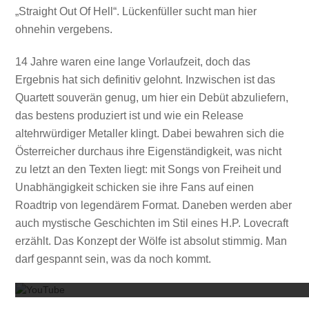
„Straight Out Of Hell“. Lückenfüller sucht man hier
ohnehin vergebens.
14 Jahre waren eine lange Vorlaufzeit, doch das
Ergebnis hat sich definitiv gelohnt. Inzwischen ist das
Quartett souverän genug, um hier ein Debüt abzuliefern,
das bestens produziert ist und wie ein Release
altehrwürdiger Metaller klingt. Dabei bewahren sich die
Österreicher durchaus ihre Eigenständigkeit, was nicht
zu letzt an den Texten liegt: mit Songs von Freiheit und
Unabhängigkeit schicken sie ihre Fans auf einen
Roadtrip von legendärem Format. Daneben werden aber
auch mystische Geschichten im Stil eines H.P. Lovecraft
erzählt. Das Konzept der Wölfe ist absolut stimmig. Man
Mit dem
darf gespannt sein, was da noch kommt.
Mit dem
Mit dem