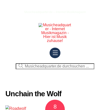
Skip
to
Musicheadquarter.de – Internet Musikmagazin
content
Menu
Unchain the Wolf
8