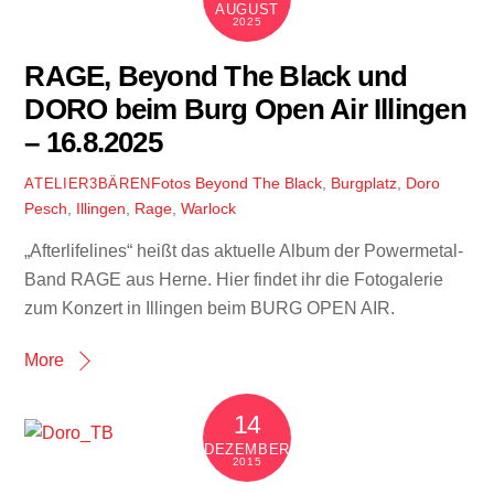
AUGUST
2025
RAGE, Beyond The Black und
DORO beim Burg Open Air Illingen
– 16.8.2025
Fotos
Beyond The Black
,
Burgplatz
,
Doro
ATELIER3BÄREN
Pesch
,
Illingen
,
Rage
,
Warlock
„Afterlifelines“ heißt das aktuelle Album der Powermetal-
Band RAGE aus Herne. Hier findet ihr die Fotogalerie
zum Konzert in Illingen beim BURG OPEN AIR.
More
14
DEZEMBER
2015