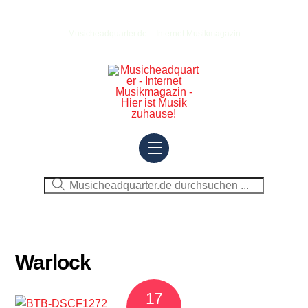
Skip
to
Musicheadquarter.de – Internet Musikmagazin
content
Menu
Warlock
17